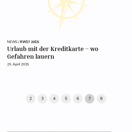
NEWS /
KW17 2015
Urlaub mit der Kreditkarte – wo
Gefahren lauern
25. April 2015
2
3
4
5
6
7
8