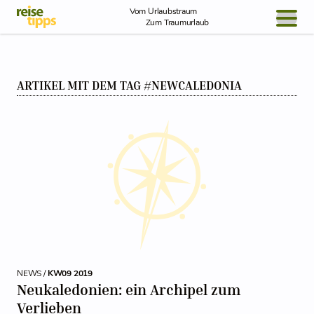
Skip to Content
Vom Urlaubstraum
Zum Traumurlaub
BLOG / REPORT
ARTIKEL MIT DEM TAG #NEWCALEDONIA
NEWS
REISEIDEEN
NEWS /
KW09 2019
Neukaledonien: ein Archipel zum
Verlieben