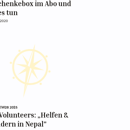
chenkebox im Abo und
es tun
 2020
KW28 2015
Volunteers: „Helfen &
dern in Nepal"