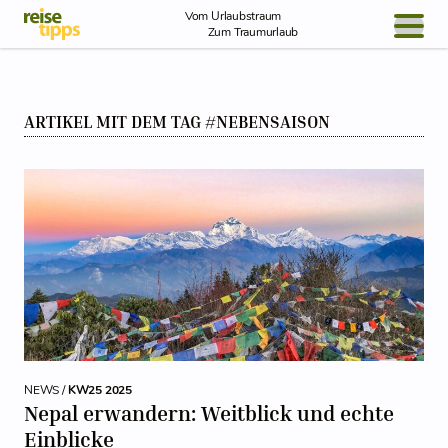
Skip to Content
Vom Urlaubstraum
Zum Traumurlaub
BLOG / REPORT
ARTIKEL MIT DEM TAG #NEBENSAISON
NEWS
REISEIDEEN
NEWS /
KW25 2025
Nepal erwandern: Weitblick und echte
Einblicke