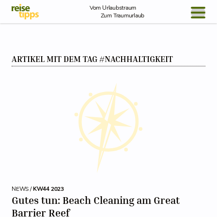
Skip to Content
Vom Urlaubstraum
Zum Traumurlaub
BLOG / REPORT
ARTIKEL MIT DEM TAG #NACHHALTIGKEIT
NEWS
REISEIDEEN
NEWS /
KW44 2023
Gutes tun: Beach Cleaning am Great
Barrier Reef