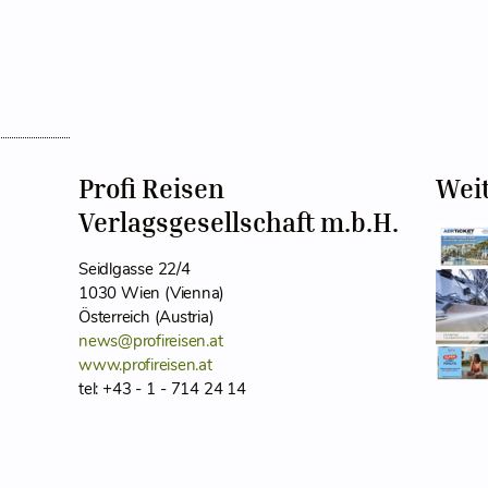
Profi Reisen
Wei
Verlagsgesellschaft m.b.H.
Seidlgasse 22/4
1030 Wien (Vienna)
Österreich (Austria)
news@profireisen.at
www.profireisen.at
tel: +43 - 1 - 714 24 14