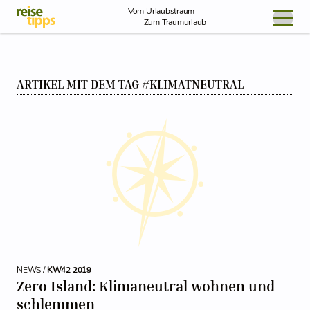
Skip to Content
Vom Urlaubstraum
Zum Traumurlaub
BLOG / REPORT
ARTIKEL MIT DEM TAG #KLIMATNEUTRAL
NEWS
REISEIDEEN
NEWS /
KW42 2019
Zero Island: Klimaneutral wohnen und
schlemmen