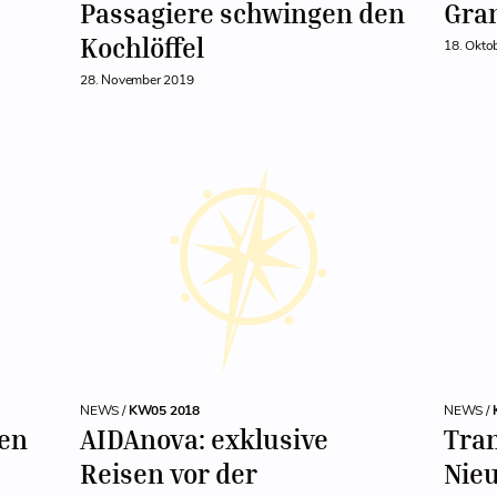
Passagiere schwingen den
Gra
Kochlöffel
18. Okto
28. November 2019
NEWS /
KW05 2018
NEWS /
den
AIDAnova: exklusive
Tran
Reisen vor der
Nie