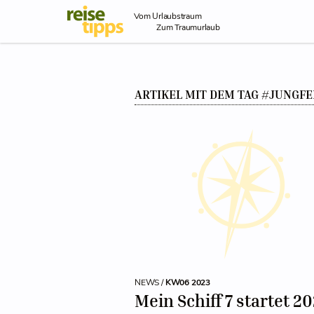
Skip to Content
Vom Urlaubstraum
Zum Traumurlaub
ARTIKEL MIT DEM TAG #JUNGF
NEWS /
KW06 2023
Mein Schiff 7 startet 2