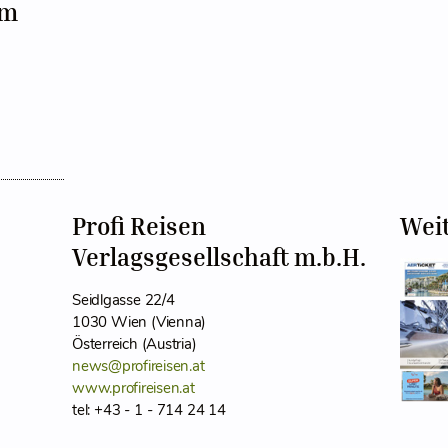
im
Profi Reisen
Wei
Verlagsgesellschaft m.b.H.
Seidlgasse 22/4
1030 Wien (Vienna)
Österreich (Austria)
news@profireisen.at
www.profireisen.at
tel: +43 - 1 - 714 24 14