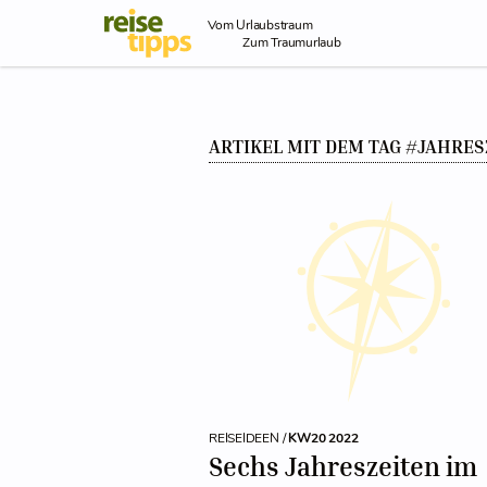
Skip to Content
Vom Urlaubstraum
Zum Traumurlaub
ARTIKEL MIT DEM TAG #JAHRES
REISEIDEEN /
KW20 2022
Sechs Jahreszeiten im