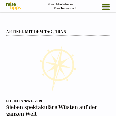
Skip to Content
Vom Urlaubstraum
Zum Traumurlaub
BLOG / REPORT
ARTIKEL MIT DEM TAG #IRAN
NEWS
REISEIDEEN
REISEIDEEN /
KW15 2019
Sieben spektakuläre Wüsten auf der
ganzen Welt