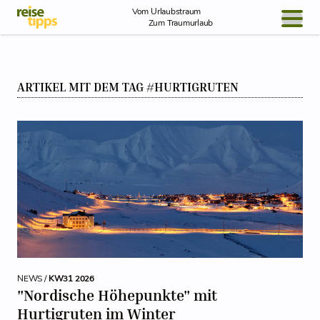
Skip to Content
Vom Urlaubstraum
Zum Traumurlaub
BLOG / REPORT
ARTIKEL MIT DEM TAG #HURTIGRUTEN
NEWS
REISEIDEEN
NEWS /
KW31 2026
"Nordische Höhepunkte" mit
Hurtigruten im Winter