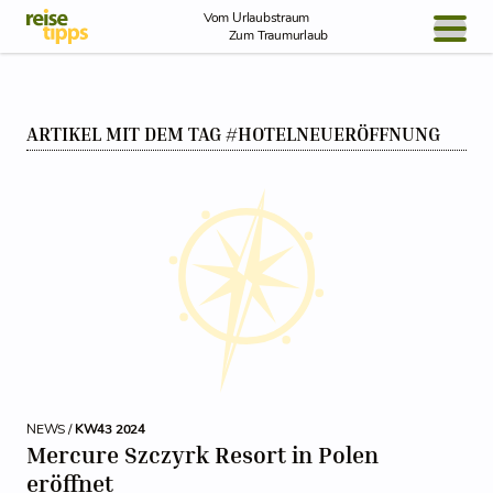
Skip to Content
Vom Urlaubstraum
Zum Traumurlaub
BLOG / REPORT
ARTIKEL MIT DEM TAG #HOTELNEUERÖFFNUNG
NEWS
REISEIDEEN
NEWS /
KW43 2024
Mercure Szczyrk Resort in Polen
eröffnet