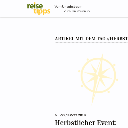
Skip to Content
Vom Urlaubstraum
Zum Traumurlaub
ARTIKEL MIT DEM TAG #HERBS
NEWS /
KW33 2019
Herbstlicher Event: