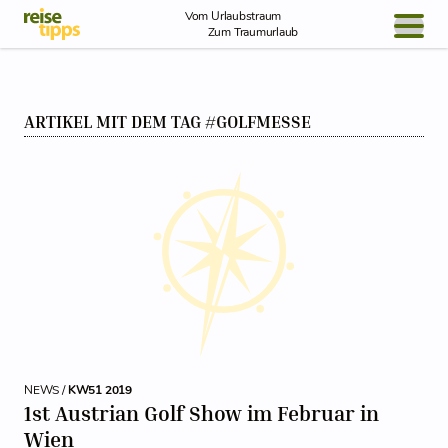
Skip to Content
Vom Urlaubstraum
Zum Traumurlaub
BLOG / REPORT
ARTIKEL MIT DEM TAG #GOLFMESSE
NEWS
REISEIDEEN
NEWS /
KW51 2019
1st Austrian Golf Show im Februar in
Wien