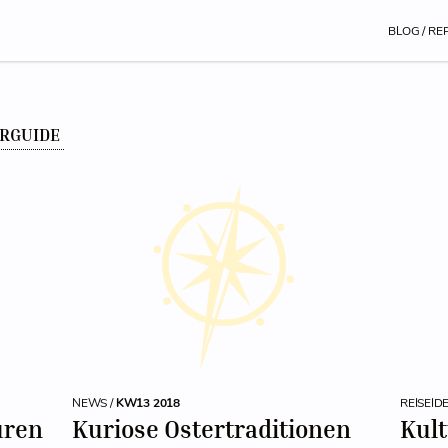
BLOG / RE
URGUIDE
NEWS /
KW13 2018
REISEID
uren
Kuriose Ostertraditionen
Kult