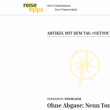
Skip to Content
Vom Urlaubstraum
Zum Traumurlaub
ARTIKEL MIT DEM TAG #GETYO
REISEIDEEN /
KW38 2018
Ohne Abgase: Neun To