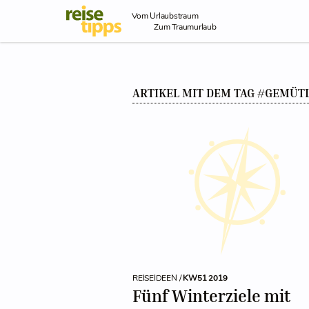
Skip to Content
Vom Urlaubstraum
Zum Traumurlaub
ARTIKEL MIT DEM TAG #GEMÜT
REISEIDEEN /
KW51 2019
Fünf Winterziele mit