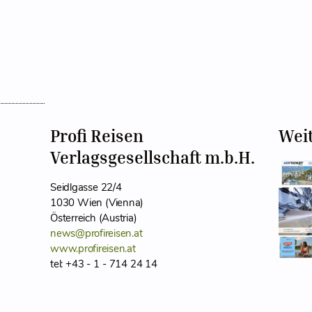
Profi Reisen
Wei
Verlagsgesellschaft m.b.H.
Seidlgasse 22/4
1030 Wien (Vienna)
Österreich (Austria)
news@profireisen.at
www.profireisen.at
tel: +43 - 1 - 714 24 14