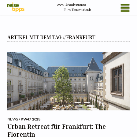
Skip to Content
Vom Urlaubstraum
Zum Traumurlaub
BLOG / REPORT
ARTIKEL MIT DEM TAG #FRANKFURT
NEWS
REISEIDEEN
NEWS /
KW47 2025
Urban Retreat für Frankfurt: The
Florentin