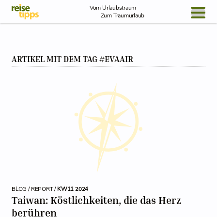
Skip to Content
Vom Urlaubstraum
Zum Traumurlaub
BLOG / REPORT
ARTIKEL MIT DEM TAG #EVAAIR
NEWS
REISEIDEEN
BLOG / REPORT /
KW11 2024
Taiwan: Köstlichkeiten, die das Herz
berühren