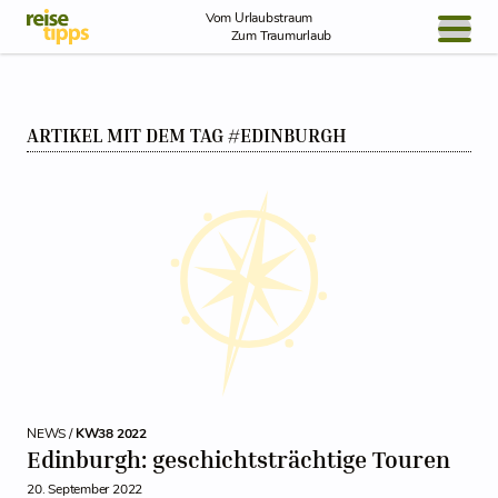
Skip to Content
Vom Urlaubstraum
Zum Traumurlaub
BLOG / REPORT
ARTIKEL MIT DEM TAG #EDINBURGH
NEWS
REISEIDEEN
NEWS /
KW38 2022
Edinburgh: geschichtsträchtige Touren
20. September 2022