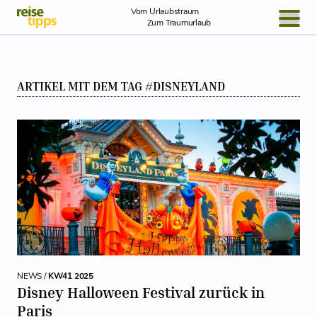
Skip to Content
Vom Urlaubstraum
Zum Traumurlaub
BLOG / REPORT
ARTIKEL MIT DEM TAG #DISNEYLAND
NEWS
REISEIDEEN
NEWS /
KW41 2025
Disney Halloween Festival zurück in
Paris