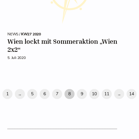
NEWS /
KW27 2020
Wien lockt mit Sommeraktion „Wien
2x2“
5. Juli 2020
1
...
5
6
7
8
9
10
11
...
14