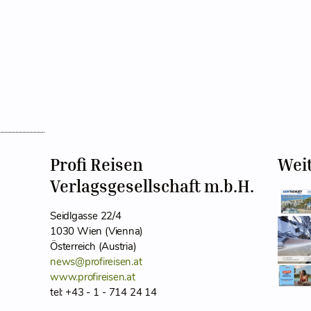
Profi Reisen
Wei
Verlagsgesellschaft m.b.H.
Seidlgasse 22/4
1030 Wien (Vienna)
Österreich (Austria)
news@profireisen.at
www.profireisen.at
tel: +43 - 1 - 714 24 14