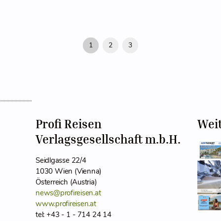
1
2
3
Profi Reisen
Wei
Verlagsgesellschaft m.b.H.
Seidlgasse 22/4
1030 Wien (Vienna)
Österreich (Austria)
news@profireisen.at
www.profireisen.at
tel: +43 - 1 - 714 24 14