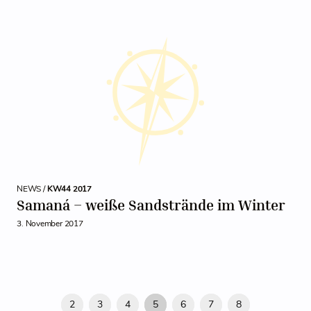
NEWS /
KW44 2017
Samaná – weiße Sandstrände im Winter
3. November 2017
2
3
4
5
6
7
8