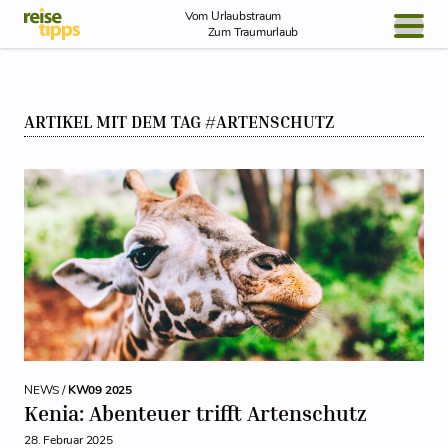
Skip to Content
Vom Urlaubstraum
Zum Traumurlaub
BLOG / REPORT
ARTIKEL MIT DEM TAG #ARTENSCHUTZ
NEWS
REISEIDEEN
NEWS /
KW09 2025
Kenia: Abenteuer trifft Artenschutz
28. Februar 2025