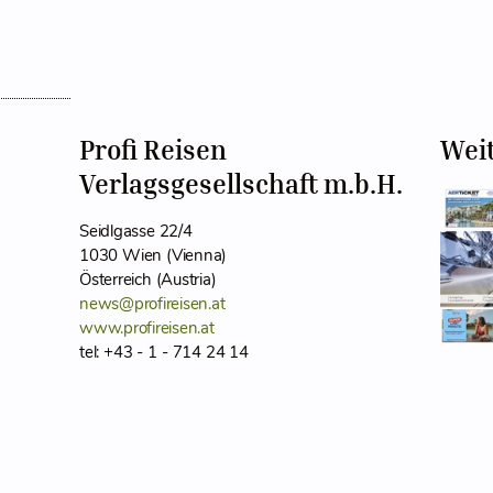
Profi Reisen
Wei
Verlagsgesellschaft m.b.H.
Seidlgasse 22/4
1030 Wien (Vienna)
Österreich (Austria)
news@profireisen.at
www.profireisen.at
tel: +43 - 1 - 714 24 14