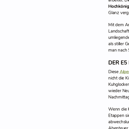
arbeitet. 
Hochköni
Glanz verg
Mit dem An
Landschaft
umliegende
als stiller
man nach S
DER E5
Diese
Alpe
nicht die 
Kuhglocken
wieder Neu
Nachmittag
Wenn die K
Etappen si
abwechslun
Abenteuer