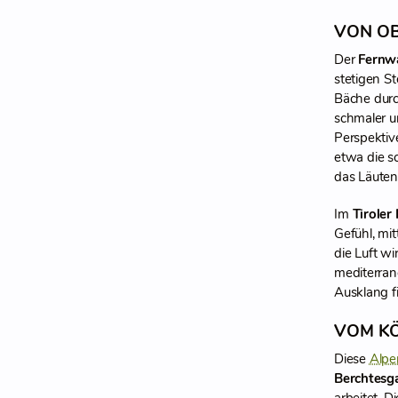
VON O
Der
Fernw
stetigen St
Bäche durc
schmaler u
Perspektiv
etwa die s
das Läuten
Im
Tiroler
Gefühl, mi
die Luft w
mediterran
Ausklang f
VOM K
Diese
Alpe
Berchtesg