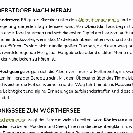
BERSTDORF NACH MERAN
anderweg E5
gilt als Klassiker unter den
Alpenüberquerungen
und en
eigerung, die jeden Tag intensiver wird. Von
Oberstdorf
aus beginnt 
h enge Tobel rauschen und sich die ersten Gipfel am Horizont aufbau
nd eindrucksvoller, wenn das Mädelejoch überschritten wird und si
en eröffnen. Es sind nicht nur die großen Etappen, die diesen Weg pr
chwindelerregende Holzgauer Hängebrücke oder die stillen Momente
 der Kuhglocken zu hören ist.
 Hochgebirge
zeigen sich die Alpen von ihrer kraftvollen Seite, mit 
tten im Herz der Berge zu sein. Mit dem Übergang über das Timmelsjo
ird weicher, die Farben wärmer und der Weg führt hinab ins
Passeier
e Leichtigkeit und alpine Erinnerungen aufeinandertreffen und diese e
indet.
ÖNIGSSEE ZUM WÖRTHERSEE
nüberquerung
zeigt die Berge in vielen Facetten. Vom
Königssee
aus
aden
, vorbei an Wäldern und Seen, hinein in die Seisenbergklamm, w