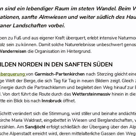
n sind ein lebendiger Raum im steten Wandel. Beim 
ationen, sanfte Almwiesen und weiter südlich des H
aner Landschaften vorbei.
pen zu Fuß und aus eigener Kraft überquert, erlebt intensive Naturmo
tolz sein zu können. Damit solche Naturerlebnisse unbeschwert ge
Wanderreisen
die Organisation im Hintergrund.
LDEN NORDEN IN DEN SANFTEN SÜDEN
überquerung
von
Garmisch-Partenkirchen
nach Sterzing gleicht ein
ige Welt der Berge, die sich Tag für Tag in neuen Bildern zeigt. Glei
r Energie durch die Partnachklamm und begleitet den Weg hinauf zur
. Von dort führt die Route durch das
Wettersteinmassiv
hinein in di
te ein Blick bis nach
Innsbruck
öffnet.
Schritt verändert sich die Stimmung, wird stiller und beinahe andächt
kirche Maria Waldrast, eingebettet in Wiesen und Berglandschaften, 
erzählen. Am
Sandjöchl
erfolgt schließlich der Übergang über den 
rische Alpenstadt erreicht wird, deren mittelalterliche Gassen den W