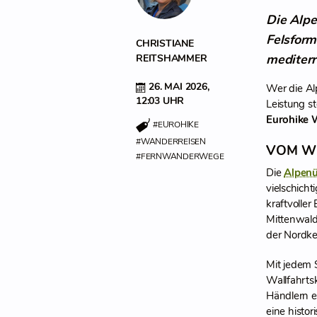
Die Alpe
Felsform
CHRISTIANE
mediterr
REITSHAMMER
26. MAI 2026,
Wer die Al
12:03 UHR
Leistung s
Eurohike 
#EUROHIKE
#WANDERREISEN
VOM WI
#FERNWANDERWEGE
Die
Alpen
vielschicht
kraftvolle
Mittenwald
der Nordket
Mit jedem 
Wallfahrts
Händlern 
eine histo