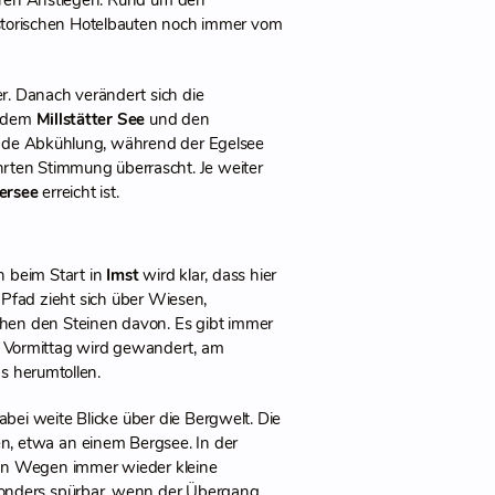
eren Anstiegen. Rund um den
istorischen Hotelbauten noch immer vom
r. Danach verändert sich die
n dem
Millstätter See
und den
ende Abkühlung, während der Egelsee
ührten Stimmung überrascht. Je weiter
ersee
erreicht ist.
 beim Start in
Imst
wird klar, dass hier
 Pfad zieht sich über Wiesen,
schen den Steinen davon. Es gibt immer
 Vormittag wird gewandert, am
s herumtollen.
abei weite Blicke über die Bergwelt. Die
n, etwa an einem Bergsee. In der
en Wegen immer wieder kleine
onders spürbar, wenn der Übergang