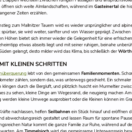
Die Etappen wechseln zwischen ruhigen Passagen und anspruchsvoll
g
öffnen sich weite Almlandschaften, während im
Gasteinertal
die h
angener Zeiten erzählen.
stieg zum Mallnitzer Tauern wird es wieder ursprünglicher und alpine
 spürbar, sie wird weiter, sanfter und von Wasser geprägt. Zwische
n Höhen bietet sich immer wieder die Gelegenheit für eine erfrisch
 Geheimtipp etwas abseits liegt und mit seiner ruhigen, beinahe unber
üden gelangt, desto milder wird das Klima, bis schließlich der
Wörth
 MIT KLEINEN SCHRITTEN
nüberquerung
lebt von den gemeinsamen
Familienmomenten.
Schon
Kilometer zählen, sondern das, was unterwegs geschieht. Ein schmaler
 klingen durch die Bergluft, und plötzlich huscht ein Murmeltier zwi
es zu sehen, kleine Dinge am Wegesrand, die neugierig machen Am
 werden kleine Umwege ausprobiert oder die Kleinen können im Gra
räfte nachlassen, helfen
Seilbahnen
ein Stück hinauf und eröffnen d
nd abwechslungsreich gestaltet und lassen Raum für spontane Pause
gsreichen Natur kommt die ganze Familie zur Ruhe, während auf d
 warten. Am
Timmelsjoch
wird das gemeinsame Unterwegssein bes