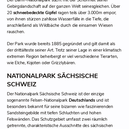
Der Banff-Nationalpark sucht mit der Schönheit seiner
Gebirgslandschaft auf der ganzen Welt seinesgleichen. Über
20
schneebedeckte Gipfel
ragen teils über 3.000m empor;
von ihnen stürzen zahllose Wasserfälle in die Tiefe, die
anschließend als Wildbäche durch die einsamen Wiesen
rauschen.
Der Park wurde bereits 1885 gegründet und gilt damit als
der drittälteste seiner Art. Trotz seiner Lage in einer klimatisch
extremen Region beherbergt er viel verschiedene Tierarten,
wie Elche, Kojoten oder Grizzlybären.
NATIONALPARK SÄCHSISCHE
SCHWEIZ
Der Nationalpark Sächsische Schweiz ist der einzige
sogenannte Felsen-Nationalpark
Deutschlands
und ist
besonders bekannt für seine bizarren wie faszinierenden
Sandsteingebilde mit tiefen Schluchten und hohen
Felswänden. Das Schutzgebiet umfasst zwei räumlich
getrennte, charakteristische Ausschnitte des sächsischen