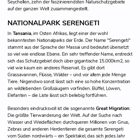
Seychellen, zehn der faszinierendsten Naturschutzgebiete
auf der ganzen Welt zusammengestellt.
NATIONALPARK SERENGETI
In
Tansania
, im Osten Afrikas, liegt einer der wohl
bekanntesten Nationalparks der Erde. Der Name "Serengeti"
stammt aus der Sprache der Massai und bedeutet übersetzt
so viel wie endlose Ebene. Ein sehr treffender Name, erstreckt
sich das Schutzgebiet doch über gigantische 15.000km2, so
viel wie kaum ein anderes Reservat. Es gibt dort
Grassavannen, Flüsse, Wälder – und vor allem jede Menge
Tiere. Nirgendwo sonst lässt sich eine so hohe Konzentration
an wildlebenden Großsäugern vorfinden. Büffel, Löwen,
Elefanten – die Liste lässt sich beliebig fortführen.
Besonders eindrucksvoll ist die sogenannte
Great Migration
:
Die größte Tierwanderung der Welt. Auf der Suche nach
Wasser und Weideflächen durchqueren Millionen von Gnus,
Zebras und anderen Herdentieren die gesamte Serengeti
vom Süden nordwärts – ein Spektakel, das sich jedes Jahr