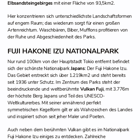
Elbsandsteingebirges
mit einer Fläche von 93,5km2.
Hier konzentrieren sich unterschiedlichste Landschaftsformen
auf engem Raum; das wiederum sorgt für einen großen
Artenreichtum. Waschbären, Biber, Mufflons profitieren von
der Ruhe und Abgeschiedenheit des Parks.
FUJI HAKONE IZU NATIONALPARK
Nur rund 100km von der Hauptstadt Tokio entfernt befindet
sich der schönste Nationalpark
Japans
: Der Fuji Hakone Izu.
Das Gebiet erstreckt sich über 1.219km2 und steht bereits
seit 1936 unter Schutz. Im Zentrum des Parks steht der
beeindruckende und weltberühmte
Vulkan Fuji
, mit 3.776m
der höchste Berg Japans und Teil des UNESCO-
Weltkulturerbes. Mit seiner annährend perfekt
symmetrischen Kegelform gilt er als Wahrzeichen des Landes
und inspiriert schon seit jeher Maler und Poeten.
Auch neben dem berühmten Vulkan gibt es im Nationalpark
Fuji Hakone Izu einiges zu entdecken. Zahlreiche