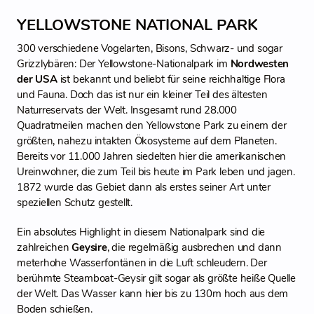
YELLOWSTONE NATIONAL PARK
300 verschiedene Vogelarten, Bisons, Schwarz- und sogar
Grizzlybären: Der Yellowstone-Nationalpark im
Nordwesten
der USA
ist bekannt und beliebt für seine reichhaltige Flora
und Fauna. Doch das ist nur ein kleiner Teil des ältesten
Naturreservats der Welt. Insgesamt rund 28.000
Quadratmeilen machen den Yellowstone Park zu einem der
größten, nahezu intakten Ökosysteme auf dem Planeten.
Bereits vor 11.000 Jahren siedelten hier die amerikanischen
Ureinwohner, die zum Teil bis heute im Park leben und jagen.
1872 wurde das Gebiet dann als erstes seiner Art unter
speziellen Schutz gestellt.
Ein absolutes Highlight in diesem Nationalpark sind die
zahlreichen
Geysire
, die regelmäßig ausbrechen und dann
meterhohe Wasserfontänen in die Luft schleudern. Der
berühmte Steamboat-Geysir gilt sogar als größte heiße Quelle
der Welt. Das Wasser kann hier bis zu 130m hoch aus dem
Boden schießen.