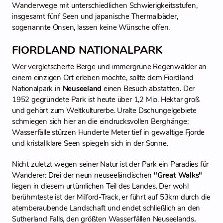
Wanderwege mit unterschiedlichen Schwierigkeitsstufen,
insgesamt fünf Seen und japanische Thermalbäder,
sogenannte Onsen, lassen keine Wünsche offen.
FIORDLAND NATIONALPARK
Wer vergletscherte Berge und immergrüne Regenwälder an
einem einzigen Ort erleben möchte, sollte dem Fiordland
Nationalpark in
Neuseeland
einen Besuch abstatten. Der
1952 gegründete Park ist heute über 1,2 Mio. Hektar groß
und gehört zum Weltkulturerbe. Uralte Dschungelgebiete
schmiegen sich hier an die eindrucksvollen Berghänge;
Wasserfälle stürzen Hunderte Meter tief in gewaltige Fjorde
und kristallklare Seen spiegeln sich in der Sonne.
Nicht zuletzt wegen seiner Natur ist der Park ein Paradies für
Wanderer: Drei der neun neuseeländischen
"Great Walks"
liegen in diesem urtümlichen Teil des Landes. Der wohl
berühmteste ist der Milford-Track, er führt auf 53km durch die
atemberaubende Landschaft und endet schließlich an den
Sutherland Falls, den größten Wasserfällen Neuseelands
.