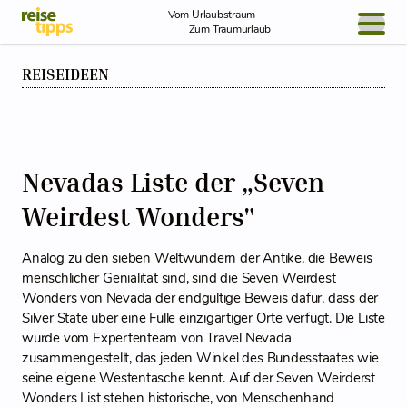
Skip to Content
Vom Urlaubstraum
Zum Traumurlaub
REISEIDEEN
BLOG / REPORT
NEWS
REISEIDEEN
Nevadas Liste der „Seven
Weirdest Wonders"
Analog zu den sieben Weltwundern der Antike, die Beweis
menschlicher Genialität sind, sind die Seven Weirdest
Wonders von Nevada der endgültige Beweis dafür, dass der
Silver State über eine Fülle einzigartiger Orte verfügt. Die Liste
wurde vom Expertenteam von Travel Nevada
zusammengestellt, das jeden Winkel des Bundesstaates wie
seine eigene Westentasche kennt. Auf der Seven Weirderst
Wonders List stehen historische, von Menschenhand