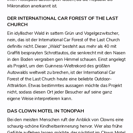
Mikronation anerkannt ist.
DER INTERNATIONAL CAR FOREST OF THE LAST
CHURCH
Ein idyllischer Wald in sattem Grün und Vogelgezwitscher,
nein, das ist der International Car Forest of the Last Church
definitiv nicht. Dieser „Wald“ besteht aus mehr als 40 mit
Graffiti besprayten Schrottautos, die senkrecht mit den Nasen
in den Boden vergraben gen Himmel schauen. Einst angelegt
als Projekt, um den Guinness-Weltrekord des größten
Autowalds weltweit zu brechen, ist der International Car
Forest of the Last Church heute eine beliebte Outdoor-
Attraktion. Etwas bestimmtes aussagen möchte das Projekt
nicht, sodass diesen Ort jeder Besucher auf seine ganz
eigene Weise interpretieren kann.
DAS CLOWN MOTEL IN TONOPAH
Bei den meisten Menschen ruft der Anblick von Clowns eine
schaurig-schöne Kindheitserinnerung hervor. Wer also frühe
Gefühle aufleben lassen möchte, der nächtigt im Clown Motel