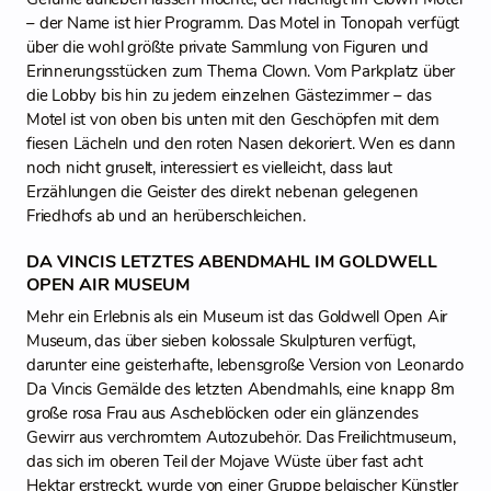
– der Name ist hier Programm. Das Motel in Tonopah verfügt
über die wohl größte private Sammlung von Figuren und
Erinnerungsstücken zum Thema Clown. Vom Parkplatz über
die Lobby bis hin zu jedem einzelnen Gästezimmer – das
Motel ist von oben bis unten mit den Geschöpfen mit dem
fiesen Lächeln und den roten Nasen dekoriert. Wen es dann
noch nicht gruselt, interessiert es vielleicht, dass laut
Erzählungen die Geister des direkt nebenan gelegenen
Friedhofs ab und an herüberschleichen.
DA VINCIS LETZTES ABENDMAHL IM GOLDWELL
OPEN AIR MUSEUM
Mehr ein Erlebnis als ein Museum ist das Goldwell Open Air
Museum, das über sieben kolossale Skulpturen verfügt,
darunter eine geisterhafte, lebensgroße Version von Leonardo
Da Vincis Gemälde des letzten Abendmahls, eine knapp 8m
große rosa Frau aus Ascheblöcken oder ein glänzendes
Gewirr aus verchromtem Autozubehör. Das Freilichtmuseum,
das sich im oberen Teil der Mojave Wüste über fast acht
Hektar erstreckt, wurde von einer Gruppe belgischer Künstler