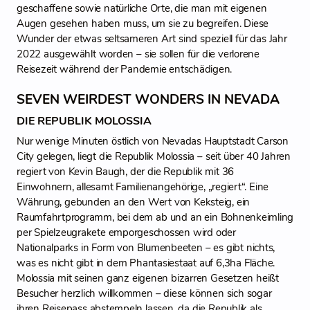
geschaffene sowie natürliche Orte, die man mit eigenen
Augen gesehen haben muss, um sie zu begreifen. Diese
Wunder der etwas seltsameren Art sind speziell für das Jahr
2022 ausgewählt worden – sie sollen für die verlorene
Reisezeit während der Pandemie entschädigen.
SEVEN WEIRDEST WONDERS IN NEVADA
DIE REPUBLIK MOLOSSIA
Nur wenige Minuten östlich von Nevadas Hauptstadt Carson
City gelegen, liegt die Republik Molossia – seit über 40 Jahren
regiert von Kevin Baugh, der die Republik mit 36
Einwohnern, allesamt Familienangehörige, „regiert“. Eine
Währung, gebunden an den Wert von Keksteig, ein
Raumfahrtprogramm, bei dem ab und an ein Bohnenkeimling
per Spielzeugrakete emporgeschossen wird oder
Nationalparks in Form von Blumenbeeten – es gibt nichts,
was es nicht gibt in dem Phantasiestaat auf 6,3ha Fläche.
Molossia mit seinen ganz eigenen bizarren Gesetzen heißt
Besucher herzlich willkommen – diese können sich sogar
ihren Reisepass abstempeln lassen, da die Republik als