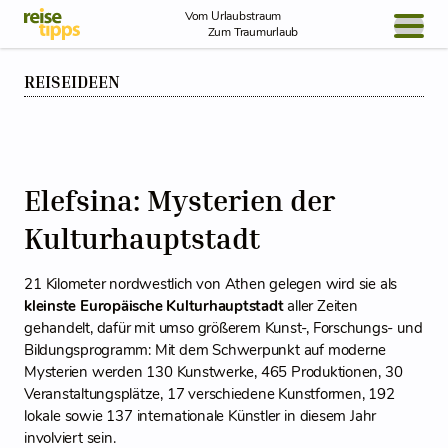
Skip to Content
Vom Urlaubstraum
Zum Traumurlaub
REISEIDEEN
BLOG / REPORT
NEWS
REISEIDEEN
Elefsina: Mysterien der
Kulturhauptstadt
21 Kilometer nordwestlich von Athen gelegen wird sie als
kleinste Europäische Kulturhauptstadt
aller Zeiten
gehandelt, dafür mit umso größerem Kunst-, Forschungs- und
Bildungsprogramm: Mit dem Schwerpunkt auf moderne
Mysterien werden 130 Kunstwerke, 465 Produktionen, 30
Veranstaltungsplätze, 17 verschiedene Kunstformen, 192
lokale sowie 137 internationale Künstler in diesem Jahr
involviert sein.