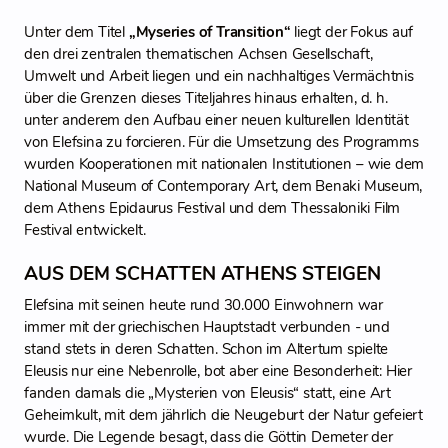
Unter dem Titel
„Myseries of Transition“
liegt der Fokus auf
den drei zentralen thematischen Achsen Gesellschaft,
Umwelt und Arbeit liegen und ein nachhaltiges Vermächtnis
über die Grenzen dieses Titeljahres hinaus erhalten, d. h.
unter anderem den Aufbau einer neuen kulturellen Identität
von Elefsina zu forcieren. Für die Umsetzung des Programms
wurden Kooperationen mit nationalen Institutionen – wie dem
National Museum of Contemporary Art, dem Benaki Museum,
dem Athens Epidaurus Festival und dem Thessaloniki Film
Festival entwickelt.
AUS DEM SCHATTEN ATHENS STEIGEN
Elefsina mit seinen heute rund 30.000 Einwohnern war
immer mit der griechischen Hauptstadt verbunden - und
stand stets in deren Schatten. Schon im Altertum spielte
Eleusis nur eine Nebenrolle, bot aber eine Besonderheit: Hier
fanden damals die „Mysterien von Eleusis“ statt, eine Art
Geheimkult, mit dem jährlich die Neugeburt der Natur gefeiert
wurde. Die Legende besagt, dass die Göttin Demeter der