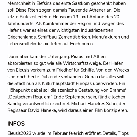
Menschheit in Elefsina das erste Saatkorn geschenkt haben
soll. Diese Riten zogen damals Tausende Athener an. Die
letzte Blütezeit erlebte Eleusis im 19. und Anfang des 20.
Jahrhunderts. Als Kornkammer der Region und wegen des
Hafens war es eines der wichtigsten Industriezentren
Griechenlands. Schiffbau, Zementfabriken, Manufakturen und
Lebensmittelindustrie liefen auf Hochtouren.
Dann aber kam der Untergang: Piräus und Athen
absorbierten so gut wie alle Wirtschaftszweige. Der Hafen
von Eleusis verkam zum Friedhof für Schiffe. Von den Wracks
sind noch heute Dutzende vorhanden. Genau das alles will
die Stadt nun als Kulturhauptstadt Europas überwinden. Ein
Höhepunkt dabei soll die szenische Gestaltung von Brahms‘
„Deutschem Requiem“ Ende September sein, für die Jochen
Sandig verantwortlich zeichnet. Michael Hanekes Sohn, der
Regisseur David Haneke, wird daraus einen Film konzipieren.
INFOS
Eleusis2023 wurde im Februar feierlich eröffnet, Details, Tipps