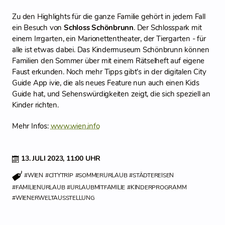
Zu den Highlights für die ganze Familie gehört in jedem Fall
ein Besuch von
Schloss Schönbrunn
. Der Schlosspark mit
einem Irrgarten, ein Marionettentheater, der Tiergarten - für
alle ist etwas dabei. Das Kindermuseum Schönbrunn können
Familien den Sommer über mit einem Rätselheft auf eigene
Faust erkunden. Noch mehr Tipps gibt’s in der digitalen City
Guide App ivie, die als neues Feature nun auch einen Kids
Guide hat, und Sehenswürdigkeiten zeigt, die sich speziell an
Kinder richten.
Mehr Infos:
www.wien.info
13. JULI 2023,
11:00 UHR
#WIEN
#CITYTRIP
#SOMMERURLAUB
#STÄDTEREISEN
#FAMILIENURLAUB
#URLAUBMITFAMILIE
#KINDERPROGRAMM
#WIENERWELTAUSSTELLUNG