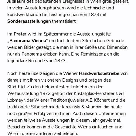
Jubiläum
des bedeutenden Ereignisses in Wien groß gefeiert.
In vielen Ausstellungshäusern wird die technische und
kunstwerkhandliche Leistungsschau von 1873 mit
Sonderausstellungen
thematisiert.
Im
Prater
wird im Spätsommer die Ausstellungstätte
„Panorama Vienna“
eröffnet. In dem 34m hohen Gebäude
werden Bilder gezeigt, die man in ihrer Größe und Dimension
nur als Panorama erleben kann. Eine Reminiszenz an die
legendäre Rotunde von 1873.
Noch heute überzeugen die Wiener
Handwerksbetriebe
von
damals mit ihren visionären Designs und prägen das
Stadtbild. Zu den bekanntesten Teilnehmern der
Weltausstellung 1873 gehört der Kristallglas-Hersteller J. & L.
Lobmeyr, der Wiener Traditionsjuwelier A.E. Köchert und die
traditionelle Silberschmiede Jarosinski & Vaugoin, die heute
noch großen Erfolg verzeichnen. Auch diesen Unternehmen
werden teilweise Ausstellungen in diesem Jahr gewidmet.
Besucher können in die Geschichte Wiens eintauchen und
Wien zu einer anderen Zeit erleben.