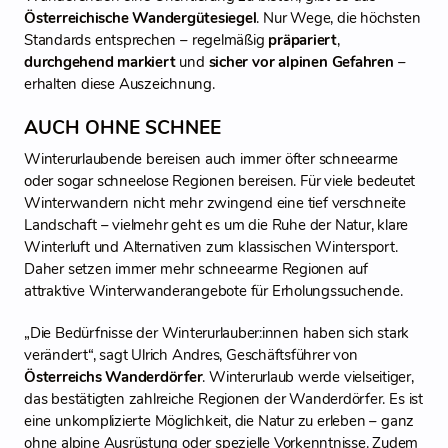
Österreichische Wandergütesiegel
. Nur Wege, die höchsten
Standards entsprechen – regelmäßig
präpariert
,
durchgehend markiert
und
sicher vor alpinen Gefahren
–
erhalten diese Auszeichnung.
AUCH OHNE SCHNEE
Winterurlaubende bereisen auch immer öfter schneearme
oder sogar
schneelose Regionen bereisen. Für viele bedeutet
Winterwandern nicht mehr zwingend eine tief verschneite
Landschaft – vielmehr geht es um die Ruhe der Natur, klare
Winterluft und Alternativen zum klassischen Wintersport.
Daher setzen immer mehr schneearme Regionen auf
attraktive Winterwanderangebote für Erholungssuchende.
„Die Bedürfnisse der Winterurlauber:innen haben sich stark
verändert“, sagt Ulrich Andres, Geschäftsführer von
Österreichs Wanderdörfer
. Winterurlaub werde vielseitiger,
das bestätigten zahlreiche Regionen der Wanderdörfer. Es ist
eine unkomplizierte Möglichkeit, die Natur zu erleben – ganz
ohne alpine Ausrüstung oder spezielle Vorkenntnisse. Zudem