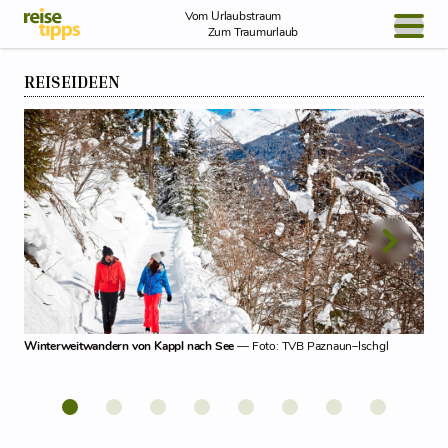
Skip to Content
Vom Urlaubstraum
Zum Traumurlaub
REISEIDEEN
BLOG / REPORT
NEWS
REISEIDEEN
Sch
Winterweitwandern von Kappl nach See
— Foto: TVB Paznaun–Ischgl