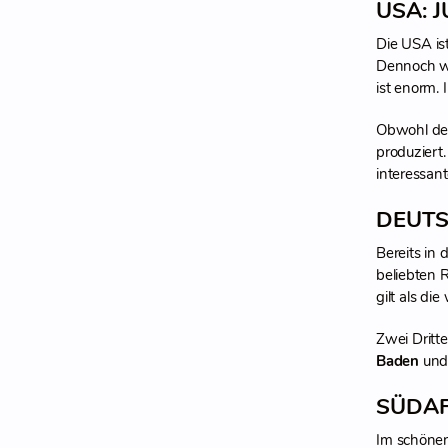
USA: 
Die USA ist
Dennoch wi
ist enorm.
Obwohl der
produziert.
interessan
DEUTS
Bereits in
beliebten R
gilt als di
Zwei Dritt
Baden
un
SÜDAF
Im schönen