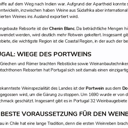
iffe auf dem Weg nach Indien war. Aufgrund der Apartheid konnte s
ntwickeln, inzwischen haben Weine aus Südafrika aber international e
ierten Weines ins Ausland exportiert wird.
angebaute Rebsorte ist der
Chenin Blanc
. Da beträchtliche Mengen hi
wendet werden, wird deutlich mehr Rotwein gekeltert. Insgesamt gi
iete, die wichtigste Region ist die Coastal Region, in der auch der 
GAL: WIEGE DES PORTWEINS
e Griechen und Römer brachten Rebstöcke sowie Weinanbautechniken a
utochthonen Rebsorten hat Portugal sich seit damals einen einzigar
ekannteste Weinspezialität des Landes ist der
Portwein
aus dem
Do
gegossen wird, um die Gärung zu stoppen. Um 1690 wurde er von d
hmack geschätzt. Insgesamt gibt es in Portugal 32 Weinbaugebiete
: BESTE VORAUSSETZUNG FÜR DEN WEIN
u in Chile hat eine lange Tradition, denn die ersten Weinreben brach