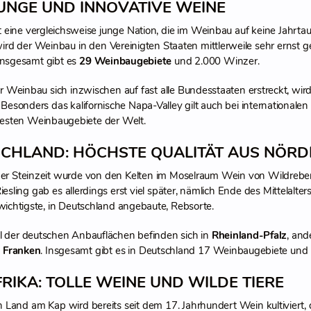
JUNGE UND INNOVATIVE WEINE
 eine vergleichsweise junge Nation, die im Weinbau auf keine Jahrtau
rd der Weinbau in den Vereinigten Staaten mittlerweile sehr erns
 Insgesamt gibt es
29 Weinbaugebiete
und 2.000 Winzer.
 Weinbau sich inzwischen auf fast alle Bundesstaaten erstreckt, wird
 Besonders das kalifornische Napa-Valley gilt auch bei internationale
testen Weinbaugebiete der Welt.
CHLAND: HÖCHSTE QUALITÄT AUS NÖRD
 der Steinzeit wurde von den Kelten im Moselraum Wein von Wildreb
iesling gab es allerdings erst viel später, nämlich Ende des Mittelalt
e wichtigste, in Deutschland angebaute, Rebsorte.
el der deutschen Anbauflächen befinden sich in
Rheinland-Pfalz
, and
d
Franken
. Insgesamt gibt es in Deutschland 17 Weinbaugebiete und
RIKA: TOLLE WEINE UND WILDE TIERE
 Land am Kap wird bereits seit dem 17. Jahrhundert Wein kultiviert,