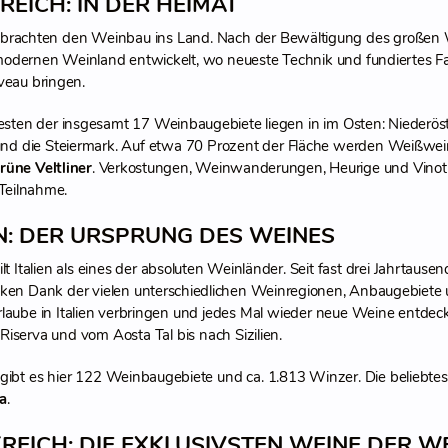
REICH: IN DER HEIMAT
brachten den Weinbau ins Land. Nach der Bewältigung des großen W
odernen Weinland entwickelt, wo neueste Technik und fundiertes Fa
veau bringen.
testen der insgesamt 17 Weinbaugebiete liegen in im Osten: Niederös
d die Steiermark. Auf etwa 70 Prozent der Fläche werden Weißweine
rüne Veltliner
. Verkostungen, Weinwanderungen, Heurige und Vinothe
 Teilnahme.
EN: DER URSPRUNG DES WEINES
lt Italien als eines der absoluten Weinländer. Seit fast drei Jahrtausen
ken Dank der vielen unterschiedlichen Weinregionen, Anbaugebiet
laube in Italien verbringen und jedes Mal wieder neue Weine entdec
Riserva und vom Aosta Tal bis nach Sizilien.
gibt es hier 122 Weinbaugebiete und ca. 1.813 Winzer. Die beliebt
a
.
REICH: DIE EXKLUSIVSTEN WEINE DER W