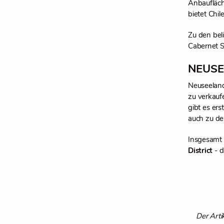
Anbaufläch
bietet Chi
Zu den bel
Cabernet S
NEUSE
Neuseeland
zu verkauf
gibt es er
auch zu de
Insgesamt 
District
- d
Der Arti