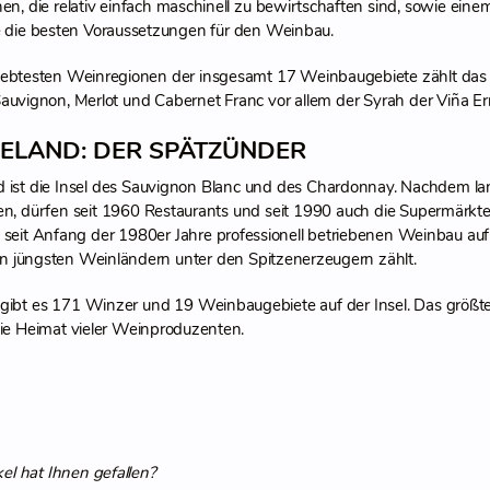
en, die relativ einfach maschinell zu bewirtschaften sind, sowie eine
le die besten Voraussetzungen für den Weinbau.
iebtesten Weinregionen der insgesamt 17 Weinbaugebiete zählt da
auvignon, Merlot und Cabernet Franc vor allem der Syrah der Viña Er
ELAND: DER SPÄTZÜNDER
 ist die Insel des Sauvignon Blanc und des Chardonnay. Nachdem lan
en, dürfen seit 1960 Restaurants und seit 1990 auch die Supermärk
st seit Anfang der 1980er Jahre professionell betriebenen Weinbau auf
n jüngsten Weinländern unter den Spitzenerzeugern zählt.
gibt es 171 Winzer und 19 Weinbaugebiete auf der Insel. Das größte
ie Heimat vieler Weinproduzenten.
kel hat Ihnen gefallen?