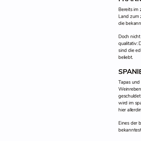
Bereits im
Land zum z
die bekan
Doch nicht
qualitativ:
sind die e
beliebt.
SPANI
Tapas und W
Weinreben 
geschuldet
wird im sp
hier allerd
Eines der 
bekanntest