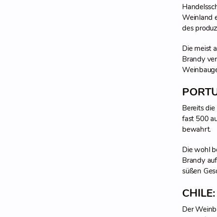
Handelssch
Weinland e
des produz
Die meist 
Brandy ver
Weinbaugeb
PORTU
Bereits di
fast 500 a
bewahrt.
Die wohl b
Brandy auf
süßen Gesc
CHILE
Der Weinba