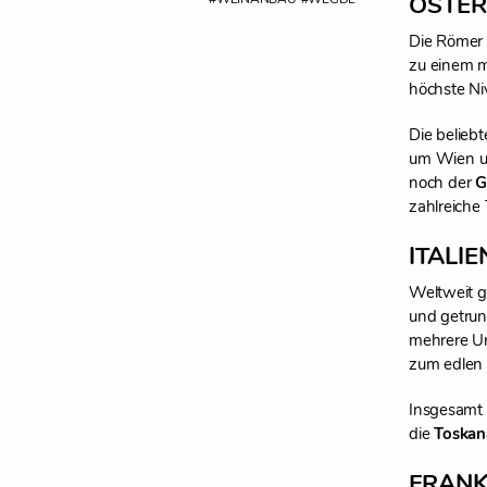
ÖSTER
Die Römer 
zu einem m
höchste Ni
Die belieb
um Wien un
noch der
G
zahlreiche
ITALI
Weltweit gi
und getrun
mehrere Ur
zum edlen 
Insgesamt 
die
Toskan
FRANK