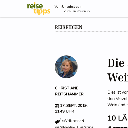
Skip to Content
Vom Urlaubstraum
Zum Traumurlaub
REISEIDEEN
Die
Wei
CHRISTIANE
Dies ist vo
REITSHAMMER
den Verzeh
Weinländer
17. SEPT. 2019,
11:49 UHR
10 L
#WEINREISEN
#WEINANBAU
#WEGDE