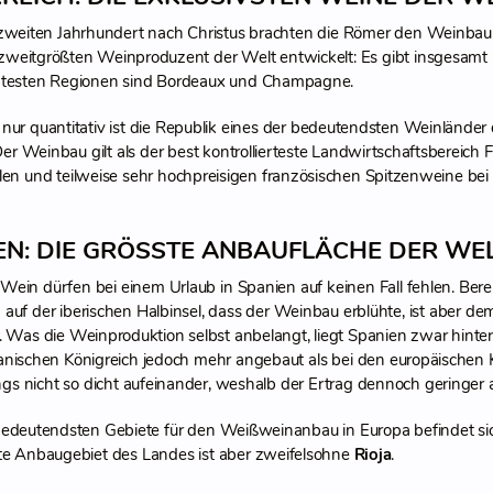
 zweiten Jahrhundert nach Christus brachten die Römer den Weinbau n
weitgrößten Weinproduzent der Welt entwickelt: Es gibt insgesam
ntesten Regionen sind Bordeaux und Champagne.
 nur quantitativ ist die Republik eines der bedeutendsten Weinländer
 Der Weinbau gilt als der best kontrollierteste Landwirtschaftsbereic
dlen und teilweise sehr hochpreisigen französischen Spitzenweine be
EN: DIE GRÖSSTE ANBAUFLÄCHE DER WEL
ein dürfen bei einem Urlaub in Spanien auf keinen Fall fehlen. Bereit
auf der iberischen Halbinsel, dass der Weinbau erblühte, ist aber de
. Was die Weinproduktion selbst anbelangt, liegt Spanien zwar hinter
anischen Königreich jedoch mehr angebaut als bei den europäischen 
ings nicht so dicht aufeinander, weshalb der Ertrag dennoch geringer au
bedeutendsten Gebiete für den Weißweinanbau in Europa befindet s
e Anbaugebiet des Landes ist aber zweifelsohne
Rioja
.