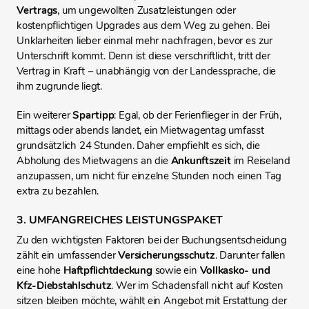
Vertrags
, um ungewollten Zusatzleistungen oder
kostenpflichtigen Upgrades aus dem Weg zu gehen. Bei
Unklarheiten lieber einmal mehr nachfragen, bevor es zur
Unterschrift kommt. Denn ist diese verschriftlicht, tritt der
Vertrag in Kraft − unabhängig von der Landessprache, die
ihm zugrunde liegt.
Ein weiterer
Spartipp
: Egal, ob der Ferienflieger in der Früh,
mittags oder abends landet, ein Mietwagentag umfasst
grundsätzlich 24 Stunden. Daher empfiehlt es sich, die
Abholung des Mietwagens an die
Ankunftszeit
im Reiseland
anzupassen, um nicht für einzelne Stunden noch einen Tag
extra zu bezahlen.
3. UMFANGREICHES LEISTUNGSPAKET
Zu den wichtigsten Faktoren bei der Buchungsentscheidung
zählt ein umfassender
Versicherungsschutz
. Darunter fallen
eine hohe
Haftpflichtdeckung
sowie ein
Vollkasko- und
Kfz-Diebstahlschutz
. Wer im Schadensfall nicht auf Kosten
sitzen bleiben möchte, wählt ein Angebot mit Erstattung der