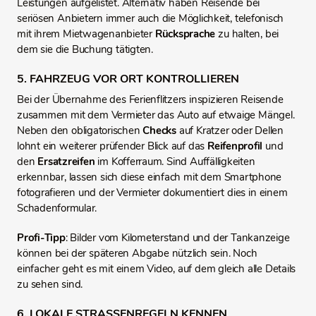
Leistungen aufgelistet. Alternativ haben Reisende bei
seriösen Anbietern immer auch die Möglichkeit, telefonisch
mit ihrem Mietwagenanbieter
Rücksprache
zu halten, bei
dem sie die Buchung tätigten.
5. FAHRZEUG VOR ORT KONTROLLIEREN
Bei der Übernahme des Ferienflitzers inspizieren Reisende
zusammen mit dem Vermieter das Auto auf etwaige Mängel.
Neben den obligatorischen
Checks
auf Kratzer oder Dellen
lohnt ein weiterer prüfender Blick auf das
Reifenprofil
und
den
Ersatzreifen
im Kofferraum. Sind Auffälligkeiten
erkennbar, lassen sich diese einfach mit dem Smartphone
fotografieren und der Vermieter dokumentiert dies in einem
Schadenformular.
Profi-Tipp
: Bilder vom Kilometerstand und der Tankanzeige
können bei der späteren Abgabe nützlich sein. Noch
einfacher geht es mit einem Video, auf dem gleich alle Details
zu sehen sind.
6. LOKALE STRASSENREGELN KENNEN,