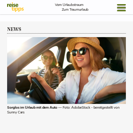
Skip to Content
Vom Urlaubstraum
Zum Traumurlaub
BLOG / REPORT
NEWS
NEWS
REISEIDEEN
Sorglos im Urlaub mit dem Auto
— Foto: AdobeStock - bereitgestellt von
Sunny Cars