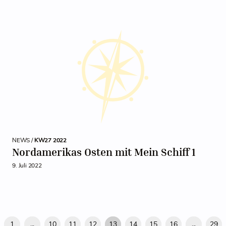
NEWS /
KW27 2022
Nordamerikas Osten mit Mein Schiff 1
9. Juli 2022
1
...
10
11
12
13
14
15
16
...
29