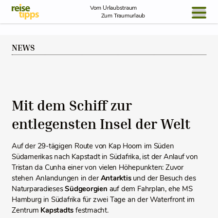
Skip to Content
Vom Urlaubstraum
Zum Traumurlaub
BLOG / REPORT
NEWS
NEWS
REISEIDEEN
Mit dem Schiff zur
entlegensten Insel der Welt
Auf der 29-tägigen Route von Kap Hoorn im Süden
Südamerikas nach Kapstadt in Südafrika, ist der Anlauf von
Tristan da Cunha einer von vielen Höhepunkten: Zuvor
stehen Anlandungen in der
Antarktis
und der Besuch des
Naturparadieses
Südgeorgien
auf dem Fahrplan, ehe MS
Hamburg in Südafrika für zwei Tage an der Waterfront im
Zentrum
Kapstadts
festmacht.