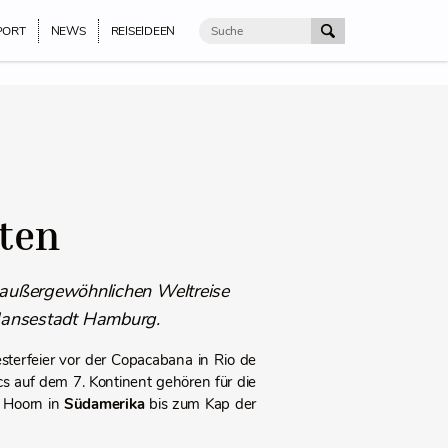
PORT
NEWS
REISEIDEEN
nten
 außergewöhnlichen Weltreise
e Hansestadt Hamburg.
terfeier vor der Copacabana in Rio de
s auf dem 7. Kontinent gehören für die
 Hoorn in
Südamerika
bis zum Kap der