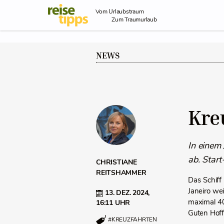
Skip to Content
Vom Urlaubstraum
Zum Traumurlaub
NEWS
Kre
In einem
ab. Star
CHRISTIANE
REITSHAMMER
Das Schiff
Janeiro wei
13. DEZ. 2024,
maximal 4
16:11 UHR
Guten Hof
#KREUZFAHRTEN