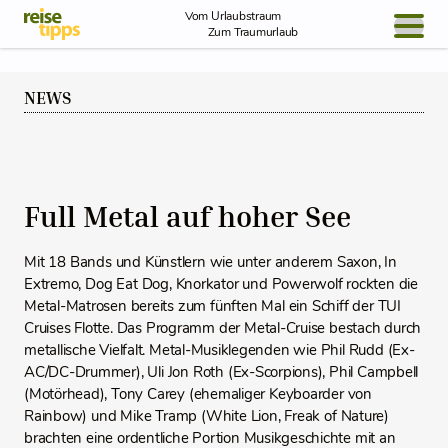
Skip to Content
Vom Urlaubstraum
Zum Traumurlaub
BLOG / REPORT
NEWS
NEWS
REISEIDEEN
Full Metal auf hoher See
Mit 18 Bands und Künstlern wie unter anderem Saxon, In
Extremo, Dog Eat Dog, Knorkator und Powerwolf rockten die
Metal-Matrosen bereits zum fünften Mal ein Schiff der TUI
Cruises Flotte. Das Programm der Metal-Cruise bestach durch
metallische Vielfalt. Metal-Musiklegenden wie Phil Rudd (Ex-
AC/DC-Drummer), Uli Jon Roth (Ex-Scorpions), Phil Campbell
(Motörhead), Tony Carey (ehemaliger Keyboarder von
Rainbow) und Mike Tramp (White Lion, Freak of Nature)
brachten eine ordentliche Portion Musikgeschichte mit an