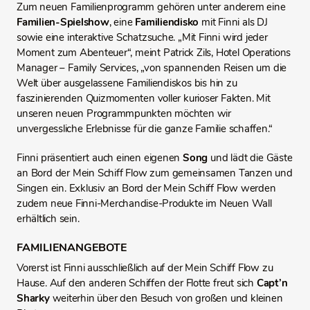
Zum neuen Familienprogramm gehören unter anderem eine
Familien-Spielshow
, eine
Familiendisko
mit Finni als DJ
sowie eine interaktive Schatzsuche. „Mit Finni wird jeder
Moment zum Abenteuer“, meint Patrick Zils, Hotel Operations
Manager – Family Services, „von spannenden Reisen um die
Welt über ausgelassene Familiendiskos bis hin zu
faszinierenden Quizmomenten voller kurioser Fakten. Mit
unseren neuen Programmpunkten möchten wir
unvergessliche Erlebnisse für die ganze Familie schaffen.“
Finni präsentiert auch einen eigenen
Song
und lädt die Gäste
an Bord der Mein Schiff Flow zum gemeinsamen Tanzen und
Singen ein. Exklusiv an Bord der Mein Schiff Flow werden
zudem neue Finni-Merchandise-Produkte im Neuen Wall
erhältlich sein.
FAMILIENANGEBOTE
Vorerst ist Finni ausschließlich auf der Mein Schiff Flow zu
Hause. Auf den anderen Schiffen der Flotte freut sich
Capt’n
Sharky
weiterhin über den Besuch von großen und kleinen