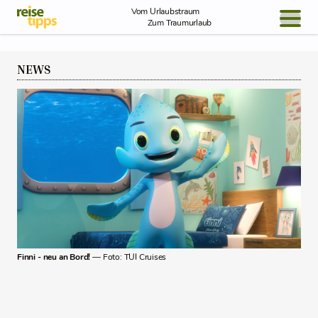
Skip to Content
Vom Urlaubstraum
Zum Traumurlaub
BLOG / REPORT
NEWS
NEWS
REISEIDEEN
Finni - neu an Bord!
— Foto: TUI Cruises