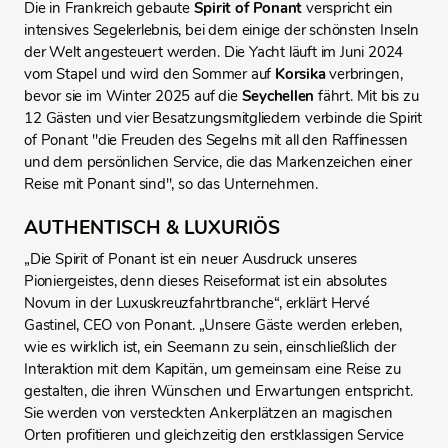
Die in Frankreich gebaute
Spirit of Ponant
verspricht ein
intensives Segelerlebnis, bei dem einige der schönsten Inseln
der Welt angesteuert werden. Die Yacht läuft im Juni 2024
vom Stapel und wird den Sommer auf
Korsika
verbringen,
bevor sie im Winter 2025 auf die
Seychellen
fährt. Mit bis zu
12 Gästen und vier Besatzungsmitgliedern verbinde die Spirit
of Ponant "die Freuden des Segelns mit all den Raffinessen
und dem persönlichen Service, die das Markenzeichen einer
Reise mit Ponant sind", so das Unternehmen.
AUTHENTISCH & LUXURIÖS
„Die Spirit of Ponant ist ein neuer Ausdruck unseres
Pioniergeistes, denn dieses Reiseformat ist ein absolutes
Novum in der Luxuskreuzfahrtbranche“, erklärt Hervé
Gastinel, CEO von Ponant. „Unsere Gäste werden erleben,
wie es wirklich ist, ein Seemann zu sein, einschließlich der
Interaktion mit dem Kapitän, um gemeinsam eine Reise zu
gestalten, die ihren Wünschen und Erwartungen entspricht.
Sie werden von versteckten Ankerplätzen an magischen
Orten profitieren und gleichzeitig den erstklassigen Service