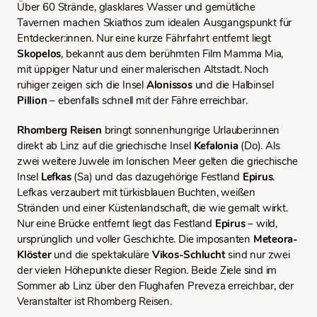
Über 60 Strände, glasklares Wasser und gemütliche
Tavernen machen Skiathos zum idealen Ausgangspunkt für
Entdecker:innen. Nur eine kurze Fährfahrt entfernt liegt
Skopelos
, bekannt aus dem berühmten Film Mamma Mia,
mit üppiger Natur und einer malerischen Altstadt. Noch
ruhiger zeigen sich die Insel
Alonissos
und die Halbinsel
Pillion
– ebenfalls schnell mit der Fähre erreichbar.
Rhomberg Reisen
bringt sonnenhungrige Urlauber:innen
direkt ab Linz auf die griechische Insel
Kefalonia
(Do). Als
zwei weitere Juwele im Ionischen Meer gelten die griechische
Insel
Lefkas
(Sa) und das dazugehörige Festland
Epirus
.
Lefkas verzaubert mit türkisblauen Buchten, weißen
Stränden und einer Küstenlandschaft, die wie gemalt wirkt.
Nur eine Brücke entfernt liegt das Festland
Epirus
– wild,
ursprünglich und voller Geschichte. Die imposanten
Meteora-
Klöster
und die spektakuläre
Vikos-Schlucht
sind nur zwei
der vielen Höhepunkte dieser Region. Beide Ziele sind im
Sommer ab Linz über den Flughafen Preveza erreichbar, der
Veranstalter ist Rhomberg Reisen.