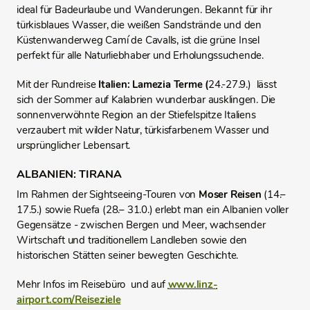
ideal für Badeurlaube und Wanderungen. Bekannt für ihr
türkisblaues Wasser, die weißen Sandstrände und den
Küstenwanderweg Camí de Cavalls, ist die grüne Insel
perfekt für alle Naturliebhaber und Erholungssuchende.
Mit der Rundreise
Italien: Lamezia Terme (
24.-27.9.) lässt
sich der Sommer auf Kalabrien wunderbar ausklingen. Die
sonnenverwöhnte Region an der Stiefelspitze Italiens
verzaubert mit wilder Natur, türkisfarbenem Wasser und
ursprünglicher Lebensart.
ALBANIEN: TIRANA
Im Rahmen der Sightseeing‑Touren von
Moser Reisen
(14.–
17.5.) sowie Ruefa (28.– 31.0.) erlebt man ein Albanien voller
Gegensätze - zwischen Bergen und Meer, wachsender
Wirtschaft und traditionellem Landleben sowie den
historischen Stätten seiner bewegten Geschichte.
Mehr Infos im Reisebüro und auf
www.linz-
airport.com/Reiseziele