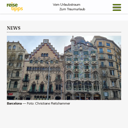
Skip to Content
Vom Urlaubstraum
Zum Traumurlaub
BLOG / REPORT
NEWS
NEWS
REISEIDEEN
Barcelona
— Foto: Christiane Reitshammer