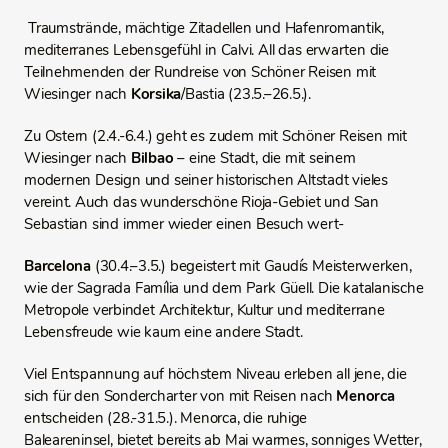
Traumstrände, mächtige Zitadellen und Hafenromantik,
mediterranes Lebensgefühl in Calvi. All das erwarten die
Teilnehmenden der Rundreise von Schöner Reisen mit
Wiesinger nach
Korsika
/Bastia (23.5.–26.5.).
Zu Ostern (2.4.-6.4.) geht es zudem mit Schöner Reisen mit
Wiesinger nach
Bilbao
– eine Stadt, die mit seinem
modernen Design und seiner historischen Altstadt vieles
vereint. Auch das wunderschöne Rioja‑Gebiet und San
Sebastian sind immer wieder einen Besuch wert-
Barcelona
(30.4.–3.5.) begeistert mit Gaudís Meisterwerken,
wie der Sagrada Família und dem Park Güell. Die katalanische
Metropole verbindet Architektur, Kultur und mediterrane
Lebensfreude wie kaum eine andere Stadt.
Viel Entspannung auf höchstem Niveau erleben all jene, die
sich für den Sondercharter von mit Reisen nach
Menorca
entscheiden (28.-31.5.). Menorca, die ruhige
Baleareninsel, bietet bereits ab Mai warmes, sonniges Wetter,