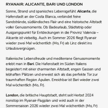
RYANAIR: ALICANTE, BARI UND LONDON
Sonne, Strand und spanisches Lebensgefühl:
Alicante
, die
Hafenstadt an der Costa Blanca, verbindet feine
Sandstrände, südländisches Flair und eine historische Altstadt
voller Genussmomente. Ob Badeurlaub, Städtetrip oder
Ausgangspunkt für Entdeckungen in die Provinz Valencia –
Alicante ist vielseitig. Auch im Sommer 2026 fliegt Ryanair
wieder zwei Mal wöchentlich (Mo, Fr) ab Linz direkt ins
Urlaubsvergnügen.
Italienische Lebensfreude und mediterrane Genussmomente
erlebt man in
Bari
. Die Hafenstadt im Süden Italiens
begeistert mit einer charmanten Altstadt, engen Gassen und
lebhaften Plätzen und erweist sich als das perfekte Tor zur
traumhaften Region Apulien. Erreichbar ist Bari wieder zwei
Mal wöchentlich (Mo, Fr).
London
, die britische Hauptstadt, steht seit Herbst 2024
nonstop im Ryanair‑Flugplan und wird auch in der
Sommersaison 2026 wieder zwei Mal wöchentlich (Mo, Fr)