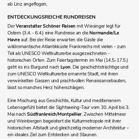
ab Linz angeflogen.
ENTDECKUNGSREICHE RUNDREISEN
Der
Veranstalter Schöner Reisen
mit Wiesinger legt für
Ostern (3.4. - 6.4.) eine Rundreise an die
Normandie/Le
Havre
auf. Bei der Reise erwarten die Gäste die
wildromantische Atlantikküste Frankreichs mit vielen - zum
Teil als UNESCO Weltkulturerbe ausgezeichneten -
historischen Orten. Zum Feiertagstermin im Mai (14.5.-17.5.)
geht es ins Burgund nach
Lyon
. Die geschichtsträchtige und
zum UNESCO Weltkulturerbe ernannte Stadt, mit ihren
verwinkelten Gassen und prachtvollen Renaissancebauten,
lässt so manches Herz höherschlagen.
Eine Mischung aus Geschichte, Kultur und mediterranem
Lebensgefühl bietet die Sightseeing‑Tour vom 30. April bis 3.
Mai nach
Südfrankreich
/
Montpellier
. Zwischen Mittelmeer
und Weinbergen begeistert die Kulturmetropole mit ihrer
historischen Altstadt und gleichzeitig moderner Architektur –
ein ideales Ziel zum Entdecken und Staunen.