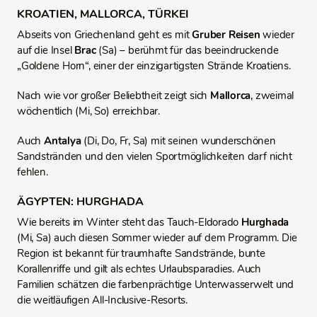
KROATIEN, MALLORCA, TÜRKEI
Abseits von Griechenland geht es mit
Gruber Reisen
wieder
auf die Insel
Brac
(Sa) – berühmt für das beeindruckende
„Goldene Horn“, einer der einzigartigsten Strände Kroatiens.
Nach wie vor großer Beliebtheit zeigt sich
Mallorca
, zweimal
wöchentlich (Mi, So) erreichbar.
Auch
Antalya
(Di, Do, Fr, Sa) mit seinen wunderschönen
Sandstränden und den vielen Sportmöglichkeiten darf nicht
fehlen.
ÄGYPTEN: HURGHADA
Wie bereits im Winter steht das Tauch‑Eldorado
Hurghada
(Mi, Sa)
auch diesen Sommer wieder auf dem Programm. Die
Region ist bekannt für traumhafte Sandstrände, bunte
Korallenriffe und gilt als echtes Urlaubsparadies. Auch
Familien schätzen die farbenprächtige Unterwasserwelt und
die weitläufigen All‑Inclusive‑Resorts.