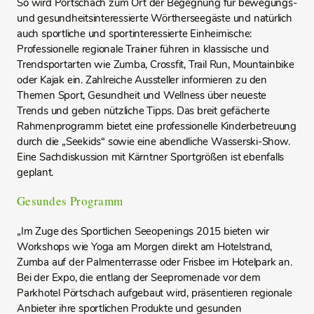
So wird Pörtschach zum Ort der Begegnung für bewegungs-
und gesundheitsinteressierte Wörtherseegäste und natürlich
auch sportliche und sportinteressierte Einheimische:
Professionelle regionale Trainer führen in klassische und
Trendsportarten wie Zumba, Crossfit, Trail Run, Mountainbike
oder Kajak ein. Zahlreiche Aussteller informieren zu den
Themen Sport, Gesundheit und Wellness über neueste
Trends und geben nützliche Tipps. Das breit gefächerte
Rahmenprogramm bietet eine professionelle Kinderbetreuung
durch die „Seekids“ sowie eine abendliche Wasserski-Show.
Eine Sachdiskussion mit Kärntner Sportgrößen ist ebenfalls
geplant.
Gesundes Programm
„Im Zuge des Sportlichen Seeopenings 2015 bieten wir
Workshops wie Yoga am Morgen direkt am Hotelstrand,
Zumba auf der Palmenterrasse oder Frisbee im Hotelpark an.
Bei der Expo, die entlang der Seepromenade vor dem
Parkhotel Pörtschach aufgebaut wird, präsentieren regionale
Anbieter ihre sportlichen Produkte und gesunden