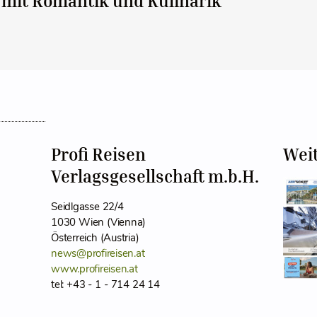
mit Romantik und Kulinarik
Profi Reisen
Wei
Verlagsgesellschaft m.b.H.
Seidlgasse 22/4
1030 Wien (Vienna)
Österreich (Austria)
news@profireisen.at
www.profireisen.at
tel: +43 - 1 - 714 24 14