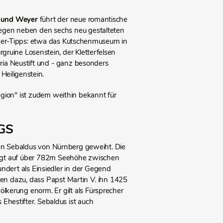
z und Weyer
führt der neue romantische
egen neben den sechs neu gestalteten
der-Tipps: etwa das Kutschenmuseum in
gruine Losenstein, der Kletterfelsen
aria Neustift und - ganz besonders
Heiligenstein.
egion" ist zudem weithin bekannt für
GS
gen Sebaldus von Nürnberg geweiht. Die
liegt auf über 782m Seehöhe zwischen
dert als Einsiedler in der Gegend
ten dazu, dass Papst Martin V. ihn 1425
ölkerung enorm. Er gilt als Fürsprecher
 Ehestifter. Sebaldus ist auch