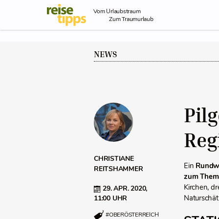
Skip to Content
Vom Urlaubstraum
Zum Traumurlaub
NEWS
Pil
Reg
CHRISTIANE
Ein
Rundw
REITSHAMMER
zum Thema
Kirchen, dr
29. APR. 2020,
Naturschät
11:00 UHR
#OBERÖSTERREICH