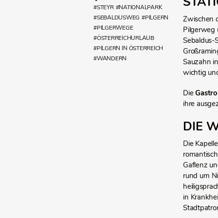
STAT
#STEYR
#NATIONALPARK
#SEBALDUSWEG
#PILGERN
Zwischen 
#PILGERWEGE
Pilgerweg 
#ÖSTERREICHURLAUB
Sebaldus-S
#PILGERN IN ÖSTERREICH
Großraming
#WANDERN
Sauzahn in 
wichtig un
Die
Gastr
ihre ausgez
DIE 
Die Kapell
romantisch
Gaflenz un
rund um Nü
heiligsprac
in Krankhei
Stadtpatro