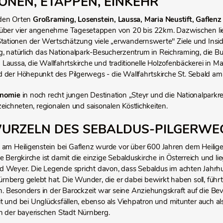
IONEN, ETAPPEN, EINKEHR
den Orten
Großraming, Losenstein, Laussa, Maria Neustift, Gaflen
über vier angenehme Tagesetappen von 20 bis 22km. Dazwischen li
tationen der Wertschätzung viele „erwandernswerte" Ziele und Insi
, natürlich das Nationalpark-Besucherzentrum in Reichraming, die Bur
Laussa, die Wallfahrtskirche und traditionelle Holzofenbäckerei in M
d der Höhepunkt des Pilgerwegs - die Wallfahrtskirche St. Sebald am 
onomie
in noch recht jungen Destination „Steyr und die Nationalparkr
eichneten, regionalen und saisonalen Köstlichkeiten.
WURZELN DES SEBALDUS-PILGERWE
e am Heiligenstein bei Gaflenz wurde vor über 600 Jahren dem Heili
e Bergkirche ist damit die einzige Sebalduskirche in Österreich und 
d Weyer. Die Legende spricht davon, dass Sebaldus im achten Jahrhun
rnberg gelebt hat. Die Wunder, die er dabei bewirkt haben soll, führ
h. Besonders in der Barockzeit war seine Anziehungskraft auf die Bev
t und bei Unglücksfällen, ebenso als Viehpatron und mitunter auch als
n der bayerischen Stadt Nürnberg.