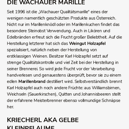
DIE WACHAUER MARILLE
Seit 1996 ist die „Wachauer Qualitätsmarille“ eines der
wenigen namentlich geschützten Produkte aus Österreich.
Nicht nur im Marillenknödl oder im Marillenkuchen findet das
besondere Steinobst Verwendung. Auch in Likören und
Edelbränden erfreut sich die Frucht großer Beliebtheit. Auf die
Herstellung letzterer hat sich das
Weingut Holzapfel
spezialisiert, natürlich neben der Herstellung von
erstklassigen Weinen. Besitzer Karl Holzapfel setzt auf
strenge Qualitätskontrolle und viel Zeit bei der Herstellung in
seiner Brennerei. So wird jede Frucht vor der Verarbeitung
handverlesen und genauestens überprüft, bevor sie zu einem
edlen
Marillenbrand
destilliert wird. Selbstverständlich brennt
Karl Holzapfel auch noch andere Früchte: aus Williamsbirnen,
Weichseln (Sauerkirschen), Quitten und Johannisbeeren stellt
der erfahrene Meisterbrenner ebenso vollmundige Schnäpse
her.
KRIECHERL AKA GELBE
KLEINPFLAUME