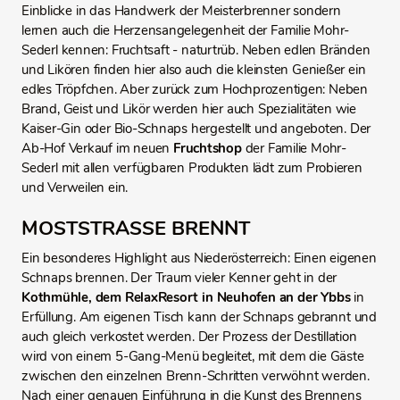
Einblicke in das Handwerk der Meisterbrenner sondern
lernen auch die Herzensangelegenheit der Familie Mohr-
Sederl kennen: Fruchtsaft - naturtrüb. Neben edlen Bränden
und Likören finden hier also auch die kleinsten Genießer ein
edles Tröpfchen. Aber zurück zum Hochprozentigen: Neben
Brand, Geist und Likör werden hier auch Spezialitäten wie
Kaiser-Gin oder Bio-Schnaps hergestellt und angeboten. Der
Ab-Hof Verkauf im neuen
Fruchtshop
der Familie Mohr-
Sederl mit allen verfügbaren Produkten lädt zum Probieren
und Verweilen ein.
MOSTSTRASSE BRENNT
Ein besonderes Highlight aus Niederösterreich: Einen eigenen
Schnaps brennen. Der Traum vieler Kenner geht in der
Kothmühle, dem RelaxResort in Neuhofen an der Ybbs
in
Erfüllung. Am eigenen Tisch kann der Schnaps gebrannt und
auch gleich verkostet werden. Der Prozess der Destillation
wird von einem 5-Gang-Menü begleitet, mit dem die Gäste
zwischen den einzelnen Brenn-Schritten verwöhnt werden.
Nach einer genauen Einführung in die Kunst des Brennens