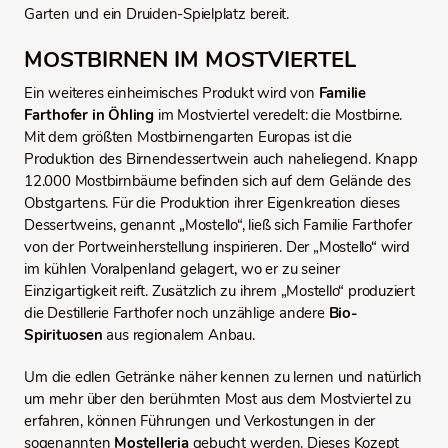
Garten und ein Druiden-Spielplatz bereit.
MOSTBIRNEN IM MOSTVIERTEL
Ein weiteres einheimisches Produkt wird von
Familie
Farthofer in Öhling
im Mostviertel veredelt: die Mostbirne.
Mit dem größten Mostbirnengarten Europas ist die
Produktion des Birnendessertwein auch naheliegend. Knapp
12.000 Mostbirnbäume befinden sich auf dem Gelände des
Obstgartens. Für die Produktion ihrer Eigenkreation dieses
Dessertweins, genannt „Mostello“, ließ sich Familie Farthofer
von der Portweinherstellung inspirieren. Der „Mostello“ wird
im kühlen Voralpenland gelagert, wo er zu seiner
Einzigartigkeit reift. Zusätzlich zu ihrem „Mostello“ produziert
die Destillerie Farthofer noch unzählige andere
Bio-
Spirituosen
aus regionalem Anbau.
Um die edlen Getränke näher kennen zu lernen und natürlich
um mehr über den berühmten Most aus dem Mostviertel zu
erfahren, können Führungen und Verkostungen in der
sogenannten
Mostelleria
gebucht werden. Dieses Kozept