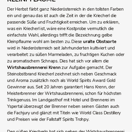
Der Herbst färbt ganz Niederösterreich in den tollsten Farben
ein und genau das ist auch die Zeit in der die Kriecherl die
passende Süße und Fruchtigkeit erreichen. Um zu erklären,
was ein Kriecherl ist, wäre eine Kostprobe vermutlich die
einfachste Wahl, allerdings trifft die Bezeichnung gelbe
Kleinpflaume wohl am besten zu. Diese
uralte Obstsorte
wird in Niederösterreich seit Jahrhunderten kultiviert und
verarbeitet: zu süßen Marmeladen, zu fruchtigen Kuchen oder
zu aromatischem Schnaps. Dies hat sich vor allem die
Wirtshausbrennerei Krenn
zur Aufgabe gemacht. Der
Steinobstbrand Kriecherl zeichnet sich neben Geschmack
und Aroma zusätzlich noch als World Spirits Award Gold
Gewinner aus. Seit 20 Jahren garantiert Hans Krenn, der
Meisterbrenner der Wirtshausbrennerei, schon für höchsten
Trinkgenuss. Im Landgasthof mit Hotel und Brennerei im
Yspertal überzeugt der Brenner neben seinen Gästen auch
die Fachjury und glänzt mit Titeln wie World Class Destillery
und Preisen wie der Fallstaff Spirits Trohpy.
Den süßen Kriecherln hat sich neben der Wirtshausbrennerei