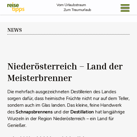
Skip to Content
Vom Urlaubstraum
Zum Traumurlaub
BLOG / REPORT
NEWS
NEWS
REISEIDEEN
Niederösterreich – Land der
Meisterbrenner
Die mehrfach ausgezeichneten Destillerien des Landes
sorgen dafür, dass heimische Früchte nicht nur auf dem Teller,
sondern auch im Glas landen. Das kleine, feine Handwerk
des
Schnapsbrennens
und der
Destillation
hat langjährige
Wurzeln in der Region Niederösterreich – ein Land für
Genießer.