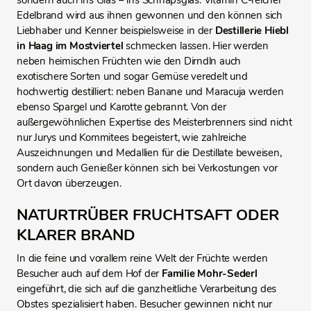
sondern auch ins Glas – ins Schnapsglas. Vitamin C-reicher
Edelbrand wird aus ihnen gewonnen und den können sich
Liebhaber und Kenner beispielsweise in der
Destillerie Hiebl
in Haag im Mostviertel
schmecken lassen. Hier werden
neben heimischen Früchten wie den Dirndln auch
exotischere Sorten und sogar Gemüse veredelt und
hochwertig destilliert: neben Banane und Maracuja werden
ebenso Spargel und Karotte gebrannt. Von der
außergewöhnlichen Expertise des Meisterbrenners sind nicht
nur Jurys und Kommitees begeistert, wie zahlreiche
Auszeichnungen und Medallien für die Destillate beweisen,
sondern auch Genießer können sich bei Verkostungen vor
Ort davon überzeugen.
NATURTRÜBER FRUCHTSAFT ODER
KLARER BRAND
In die feine und vorallem reine Welt der Früchte werden
Besucher auch auf dem Hof der
Familie Mohr-Sederl
eingeführt, die sich auf die ganzheitliche Verarbeitung des
Obstes spezialisiert haben. Besucher gewinnen nicht nur