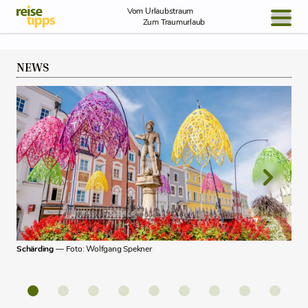
Skip to Content
Vom Urlaubstraum
Zum Traumurlaub
BLOG / REPORT
NEWS
NEWS
REISEIDEEN
Schärding
— Foto: Wolfgang Spekner
Mitt