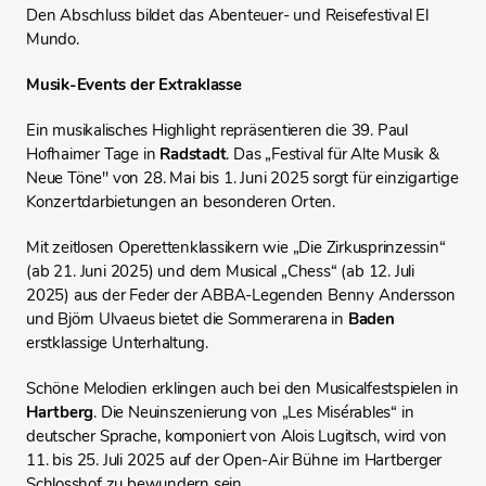
Den Abschluss bildet das Abenteuer- und Reisefestival El
Mundo.
Musik-Events der Extraklasse
Ein musikalisches Highlight repräsentieren die 39. Paul
Hofhaimer Tage in
Radstadt
. Das „Festival für Alte Musik &
Neue Töne" von 28. Mai bis 1. Juni 2025 sorgt für einzigartige
Konzertdarbietungen an besonderen Orten.
Mit zeitlosen Operettenklassikern wie „Die Zirkusprinzessin“
(ab 21. Juni 2025) und dem Musical „Chess“ (ab 12. Juli
2025) aus der Feder der ABBA-Legenden Benny Andersson
und Björn Ulvaeus bietet die Sommerarena in
Baden
erstklassige Unterhaltung.
Schöne Melodien erklingen auch bei den Musicalfestspielen in
Hartberg
. Die Neuinszenierung von „Les Misérables“ in
deutscher Sprache, komponiert von Alois Lugitsch, wird von
11. bis 25. Juli 2025 auf der Open-Air Bühne im Hartberger
Schlosshof zu bewundern sein.