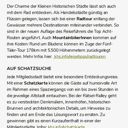
Der Charme der Kleinen Historischen Städte lässt sich auch
mit dem Rad entdecken. Als Handelsstädte günstig an
Flüssen gelegen, lassen sich bei einer
Radtour
entlang der
Gewässer mehrere Destinationen miteinander verbinden. So
sind in der neuen Auflage des Reiseführers die Top Acht-
Routen angeführt. Auch
MountainbikerInnen
kommen auf
ihre Kosten: Rund um Bludenz können im Zuge der Fünf-
Täler-Tour 178km mit 5.500 Höhenmetern zurückgelegt
werden. Mehr Infos hier:
khs.info/reisetipps/radtouren
AUF SCHATZSUCHE
Jede Mitgliedsstadt bietet eine besondere Entdeckungsreise.
Mit einer
Schatzkarte
können die Gäste auf humorvolle Art
im Rahmen eines Spaziergangs von ein bis zwei Stunden in
die jeweilige Altstadt eintauchen. Bei der Rätsel-Ralley geht
es zu versteckten Denkmälern, Innenhöfen, historischen
Brunnen und architektonischen Details, um Hinweise zu
finden und am Ende das Lösungswort zu erraten. Zu
gewinnen gibt es einen Kurzaufenthalt in einer der
Mitgliedsstädte. Infos:
khs.info/schatzkarte