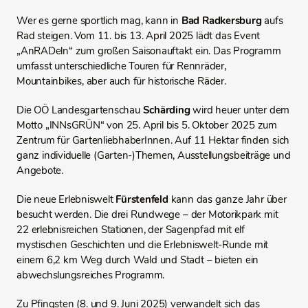
Wer es gerne sportlich mag, kann in
Bad Radkersburg
aufs
Rad steigen. Vom 11. bis 13. April 2025 lädt das Event
„AnRADeln“ zum großen Saisonauftakt ein. Das Programm
umfasst unterschiedliche Touren für Rennräder,
Mountainbikes, aber auch für historische Räder.
Die OÖ Landesgartenschau
Schärding
wird heuer unter dem
Motto „INNsGRÜN“ von 25. April bis 5. Oktober 2025 zum
Zentrum für GartenliebhaberInnen. Auf 11 Hektar finden sich
ganz individuelle (Garten-)Themen, Ausstellungsbeiträge und
Angebote.
Die neue Erlebniswelt
Fürstenfeld
kann das ganze Jahr über
besucht werden. Die drei Rundwege – der Motorikpark mit
22 erlebnisreichen Stationen, der Sagenpfad mit elf
mystischen Geschichten und die Erlebniswelt-Runde mit
einem 6,2 km Weg durch Wald und Stadt – bieten ein
abwechslungsreiches Programm.
Zu Pfingsten (8. und 9. Juni 2025) verwandelt sich das