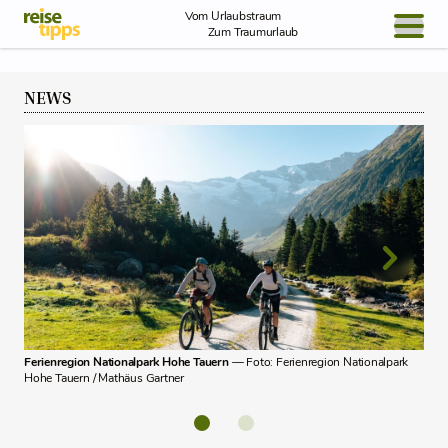
Skip to Content
Vom Urlaubstraum
Zum Traumurlaub
BLOG / REPORT
NEWS
NEWS
REISEIDEEN
Krim
Ferienregion Nationalpark Hohe Tauern
— Foto: Ferienregion Nationalpark
Hohe
Hohe Tauern / Mathäus Gartner