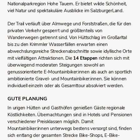
Nationalparkregion Hohe Tauern. Er bietet wilde Schönheit,
viel Natur und spektakuläre Ausblicke im SalzburgerLand.
Der Trail verläuft über Almwege und Forststraßen, die für den
privaten Verkehr gesperrt und größtenteils von
Wanderwegen getrennt sind. Von Hüttschlag im Großarltal
bis zu den Krimmler Wasserfällen erwarten einen
abwechslungsreiche Streckenabschnitte sowie idyllische Orte
mit vielfältigen Attraktionen. Die
14 Etappen
richten sich mit
überwiegend moderaten Steigungen sowohl an
genussorientierte E-Mountainbiker:innen als auch an sportlich
ambitionierte Gravel- und Mountainbiker:innen. Sie können
individuell einzeln oder als Gesamttour absolviert werden.
GUTE PLANUNG
In urigen Hütten und Gasthöfen genießen Gäste regionale
Köstlichkeiten. Übernachtungen sind in Hotels und Pensionen
verschiedener Preisklassen möglich. Damit
Mountainbiker:innen unterwegs bestens versorgt sind, finden
sich entlang der gesamten Strecke Bike-Shops, E-Bike-