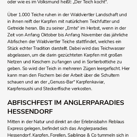
oder wie es im Volksmund heißt: „Der Teich kocht“.
Über 1.000 Teiche ruhen in der Waldviertler Landschaft und
in ihnen reift der Karpfen mit natürlichem Teichfutter und
Getreide heran. Bis zu seiner „Ernte“ im Herbst, wenn in der
Zeit von Anfang Oktober bis Anfang November das jährliche
Abfischen der Waldviertler Teiche stattfindet, welches ein
Stück echter Tradition darstellt. Dabei wird das Teichwasser
abgelassen, um die darin gezüchteten Karpfen mit großen
Netzen und Keschern zu fangen und in Sortierbottiche zu
geben. So wird der Teich in mehreren Zügen leergefischt. Hier
kann man den Fischern bei der Arbeit über die Schultern
schauen und an der „Genuss-Bar“ Karpfenkaviar,
Karpfensushi und Steckerlfische verkosten.
ABFISCHFEST IM ANGLERPARADIES
HESSENDORF
Mitten in der Natur und direkt an der Erlebnisbahn Reblaus
Express gelegen, befindet sich das Anglerparadies
Hessendorf. Karpfen, Forellen, Saiblinge & Co tummeln sich in