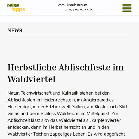
Skip to Content
Vom Urlaubstraum
Zum Traumurlaub
BLOG / REPORT
NEWS
NEWS
REISEIDEEN
Herbstliche Abfischfeste im
Waldviertel
Natur, Teichwirtschaft und Kulinarik stehen bei den
Abfischfesten in Heidenreichstein, im Anglerparadies
Hessendorf, in der Erlebniswelt Gallien, am Klosterteich Stift
Geras und beim Schloss Waldreichs im Mittelpunkt. Zur
Abfischzeit lässt sich das Waldviertel als „Karpfenviertel“
entdecken, denn im Herbst herrscht an und in den
Waldviertler Teichen zappeliges Leben. Es wird abgefischt