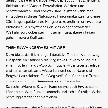
gemacht. Eine einzigartige Welt, geprägt von rauschendem,
türkisfarbenen Wasser, Felswänden, Wäldern und
Schotterbänken. Über spektakuläre Felsstege kann man
eintauchen in dieses Naturjuwel, Panoramakanzeln und eine
33m lange, spektakuläre Hängebrücke eröffnen unerwartete
Blickwinkel. Als mystisches Ziel des Weges strahlt der
Wallfahrtsort Klobenstein mit seinem gespaltenen Felsen
geheimnisvolle Kraft aus.
THEMENWANDERWEG MIT APP
Dazu bietet der 8 km lange, interaktive Themenwanderweg
auf speziellen Stationen die Möglichkeit, in Verbindung mit
einer mobilen
Handy-App
Schmuggler-Abenteuer zu erleben
und auf unterhaltsame Weise Lehrreiches zu Natur und
Bergwelt zu erfahren. Der Weg verläuft auf der alten Trasse
eines sogenannten
Samerwegs
von Kössen bis
Schleching/Bayern. Sowohl Familien wie auch Erwachsene
können am Weg Punkte sammeln und sich auf lustige Weise
Schmugglerabzeichen verdienen.
Ausgangspunkt der Wanderung ist die Ortsmitte von
Kössen