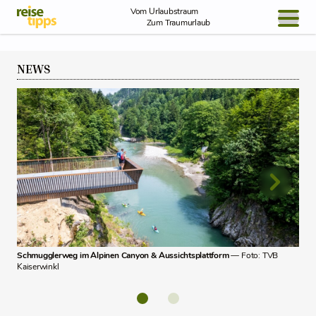
Skip to Content
Vom Urlaubstraum
Zum Traumurlaub
BLOG / REPORT
NEWS
NEWS
REISEIDEEN
Sch
Schmugglerweg im Alpinen Canyon & Aussichtsplattform
— Foto: TVB
Kaiserwinkl