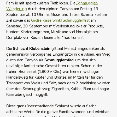
Familie mit spektakulären Tiefblicken. Die
Schmuggler-
Wanderung
durch den alpinen Canyon am Freitag, 19.
September ab 10 Uhr mit Musik und Tiroler Schmankerl am
Ziel sowie das
Große Kaiserwinkl Schmugglerfest
am
Samstag, 20. September mit Verkostung lokaler Produkte,
buntem Kinderprogramm, Musik und viel Nostalgie am
Dorfplatz von Kössen feiern alte "Traditionen".
Die
Schlucht Klobenstein
gilt seit Menschengedenken als
geheimnisvoll verborgenes Eingangstor in die Alpen, ein Weg
durch den Canyon als
Schmugglerpfad
, um den sich
unzählige fantastische Geschichten ranken. Schon in der
frühen Bronzezeit (1.800 v. Chr.) war hier ein wichtiger
Handelsweg für Kupfer und Bronze, im Mittelalter für den
Transport von Wein und Salz, nach dem 2. Weltkrieg wurden
über den Schmugglerweg Zigaretten, Kaffee, Rum und sogar
Käselaibe geschmuggelt.
Diese grenzüberschreitende Schlucht wurde auf sehr
achtsame Weise für die ganze Familie wander- und erlebbar