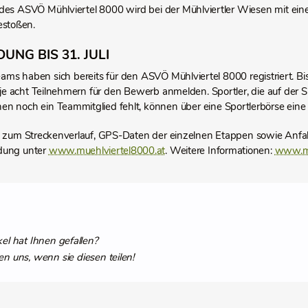
des ASVÖ Mühlviertel 8000 wird bei der Mühlviertler Wiesen mit eine
estoßen.
UNG BIS 31. JULI
ms haben sich bereits für den ASVÖ Mühlviertel 8000 registriert. Bis 
je acht Teilnehmern für den Bewerb anmelden. Sportler, die auf der
en noch ein Teammitglied fehlt, können über eine Sportlerbörse ein
ls zum Streckenverlauf, GPS-Daten der einzelnen Etappen sowie Anfa
dung unter
www.muehlviertel8000.at
. Weitere Informationen:
www.mu
kel hat Ihnen gefallen?
en uns, wenn sie diesen teilen!