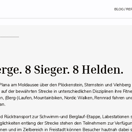
BLOG / RE
rge. 8 Sieger. 8 Helden.
Plana am Moldausee über den Plöckenstein, Sternstein und Viehberg bi
 auf der bewährten Strecke in unterschiedlichen Disziplinen ihre Fit
 (Berg-)Laufen, Mountainbiken, Nordic Walken, Rennrad fahren und 
an.
nd Rücktransport zur Schwimm-und Berglauf-Etappe, Labestationen 
ichkeiten entlang der Strecke stehen den Teilnehmern zur Verfügu
en und im Zielbereich in Freistadt können Besucher hautnah dabei s