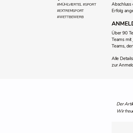
Abschluss 
#MÜHLVIERTEL
#SPORT
Erfolg ang
#EXTREMSPORT
#WETTBEWERB
ANMELD
Über 90 Tea
Teams mit 
Teams, den
Alle Detai
zur Anmel
Der Arti
Wir freu