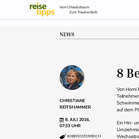
Skip to Content
Vom Urlaubstraum
Zum Traumurlaub
NEWS
8 Be
Von Horni 
Teilnehmer
CHRISTIANE
Schwimmen,
REITSHAMMER
auf dem Pl
8. JULI 2016,
Ein Hin- u
07:33 UHR
Umziehmögl
Wechselzon
#OBERÖSTERREICH