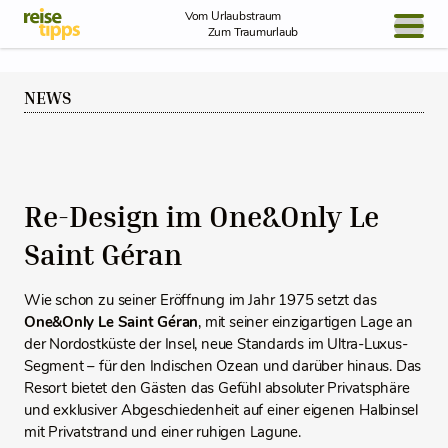
Skip to Content
Vom Urlaubstraum
Zum Traumurlaub
BLOG / REPORT
NEWS
NEWS
REISEIDEEN
Re-Design im One&Only Le
Saint Géran
Wie schon zu seiner Eröffnung im Jahr 1975 setzt das
One&Only Le Saint Géran
, mit seiner einzigartigen Lage an
der Nordostküste der Insel, neue Standards im Ultra-Luxus-
Segment – für den Indischen Ozean und darüber hinaus. Das
Resort bietet den Gästen das Gefühl absoluter Privatsphäre
und exklusiver Abgeschiedenheit auf einer eigenen Halbinsel
mit Privatstrand und einer ruhigen Lagune.