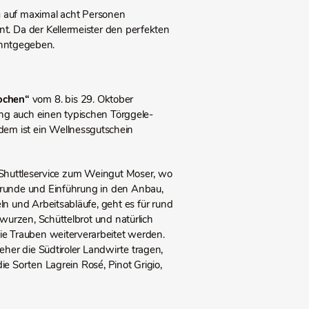
g
auf maximal acht Personen
t. Da der Kellermeister den perfekten
anntgegeben.
ochen“
vom 8. bis 29. Oktober
ng auch einen typischen Törggele-
em ist ein Wellnessgutschein
 Shuttleservice zum Weingut Moser, wo
nrunde und Einführung in den Anbau,
n und Arbeitsabläufe, geht es für rund
wurzen, Schüttelbrot und natürlich
die Trauben weiterverarbeitet werden.
eher die Südtiroler Landwirte tragen,
ie Sorten Lagrein Rosé, Pinot Grigio,