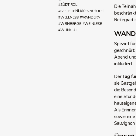
#SÜDTIROL
Die Teilna
#SEELEITENLAKESPAHOTEL
beschränkt
#WELLNESS
#WANDERN
Reifegrad 
#WEINBERGE
#WEINLESE
#WEINGUT
WANDE
Speziell f
geschnürt:
Abend und 
inkludiert.
Der
Tag fü
sie Gastge
die Besond
eine Stund
hauseigene
Als Erinner
sowie eine 
Sauvignon s