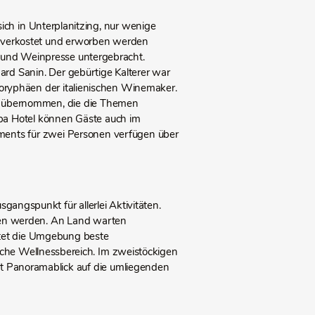
ch in Unterplanitzing, nur wenige
er verkostet und erworben werden
rn und Weinpresse untergebracht.
hard Sanin. Der gebürtige Kalterer war
Kory­phäen der italienischen Winemaker.
er übernommen, die die Themen
Spa Hotel können Gäste auch im
ments für zwei Personen verfügen über
sgangspunkt für allerlei Aktivitäten.
en werden. An Land warten
tet die Umgebung beste
iche Wellnessbereich. Im zweistöckigen
it Panoramablick auf die umliegenden