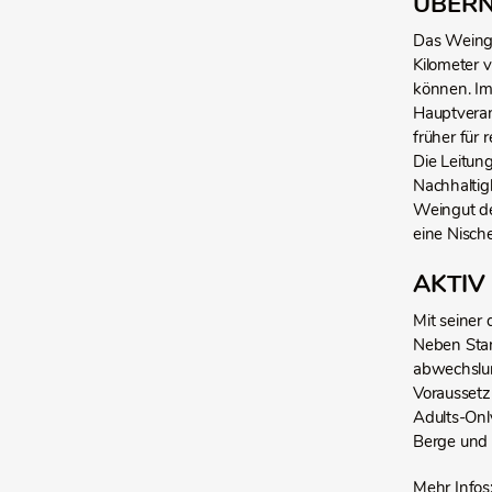
ÜBERN
Das Weingu
Kilometer 
können. Im
Hauptverant
früher für 
Die Leitun
Nachhaltig
Weingut de
eine Nisch
AKTIV
Mit seiner 
Neben Sta
abwechslun
Voraussetz
Adults-Onl
Berge und 
Mehr Infos