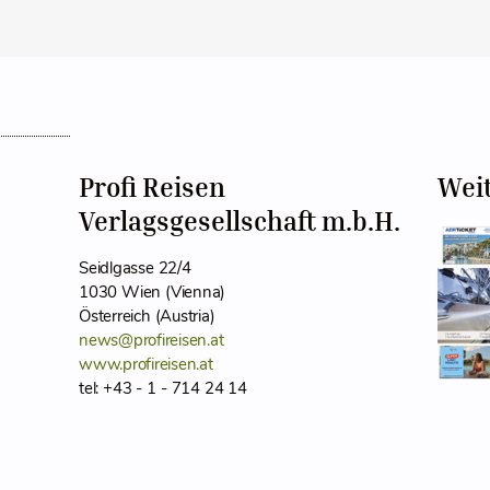
Profi Reisen
Wei
Verlagsgesellschaft m.b.H.
Seidlgasse 22/4
1030 Wien (Vienna)
Österreich (Austria)
news@profireisen.at
www.profireisen.at
tel: +43 - 1 - 714 24 14