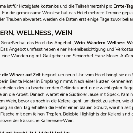
hme ist für Hotelgäste kostenlos und die Teilnehmerzahl pro
Ernte-Ta
. Für die gemeinsame Weinlese hat das Hotel mehrere Termine geplan
der Trauben abwartet, werden die Daten erst einige Tage zuvor bek
RN, WELLNESS, WEIN
ür Genießer hat das Hotel das Angebot
„Wein-Wandern-Wellness-W
 Das Angebot umfasst neben einer Kellereibesichtigung und Verkostu
eine Wanderung mit Gastgeber und Seniorchef Franz Moser. Außerd
r die Winzer auf Zeit
beginnt um neun Uhr, vom Hotel bringt sie ein
berin Benita Moser in Empfang nimmt. Nach einer kurzen Kennenler
erheiten des zu bearbeitenden Geländes und in die wichtigsten Regel
e an die Arbeit. Danach wartet eine Südtiroler Jause mit Speck, Kamin
m Wein, bevor es noch in die Kellerei geht, um direkt zu sehen, wie 
ung an den Tag erhalten die Helfer einen blauen Schurz, wie ihn seit j
Flasche mit dem feinen Tropfen. Beliebte Highlights der Kellerei sind d
owie der klassische Kalterersee-Wein. ­