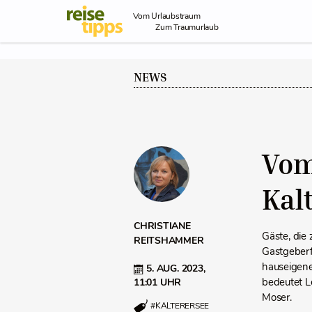
Skip to Content
Vom Urlaubstraum
Zum Traumurlaub
NEWS
Vom
Kal
CHRISTIANE
Gäste, die
REITSHAMMER
Gastgeberf
hauseigene 
5. AUG. 2023,
bedeutet L
11:01 UHR
Moser.
#KALTERERSEE