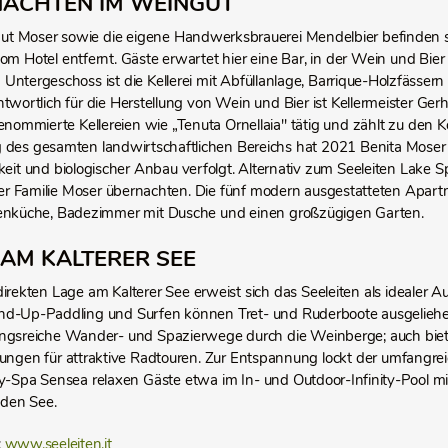
ACHTEN IM WEINGUT ­
t Moser sowie die eigene Handwerksbrauerei Mendelbier befinden si
vom Hotel entfernt. Gäste erwartet hier eine Bar, in der Wein und Bi
 Untergeschoss ist die Kellerei mit Abfüllanlage, Barrique-Holzfässe
wortlich für die Herstellung von Wein und Bier ist Kellermeister Ger
renommierte Kellereien wie „Tenuta Ornellaia" tätig und zählt zu den 
g des gesamten landwirtschaftlichen Bereichs hat 2021 Benita Mos
keit und biologischer Anbau verfolgt. Alternativ zum Seeleiten Lake 
r Familie Moser übernachten. Die fünf modern ausgestatteten Apart
enküche, Badezimmer mit Dusche und einen großzügigen Garten.
 AM KALTERER SEE
direkten Lage am Kalterer See erweist sich das Seeleiten als idealer Au
nd-Up-Paddling und Surfen können Tret- und Ruderboote ausgelieh
gsreiche Wander- und Spazierwege durch die Weinberge; auch bie
ungen für attraktive Radtouren. Zur Entspannung lockt der umfangre
y-Spa Sensea relaxen Gäste etwa im In- und Outdoor-Infinity-Pool m
den See.
:
www.seeleiten.it